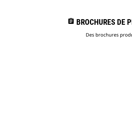
assignment
BROCHURES DE PR
Des brochures produi