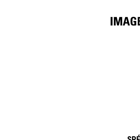
2,5 M³ (3,25 Yd³)
Spéc
Modifier le modèle
SPÉ