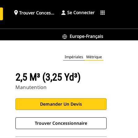
Se Connecter
place
apps
Trouver Concessionnaire
h
Europe-Français
Impériales
Métrique
2,5 M³ (3,25 Yd³)
Manutention
Demander Un Devis
Trouver Concessionnaire