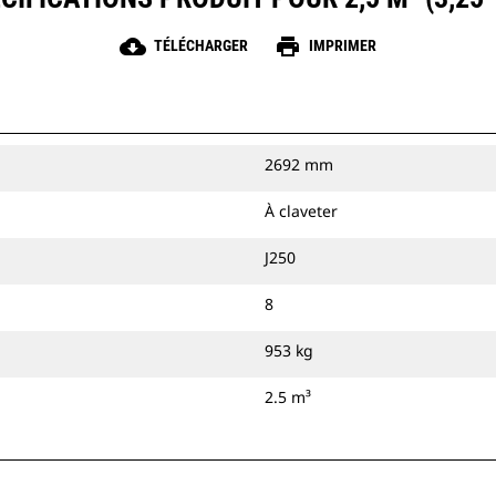
cloud_download
print
TÉLÉCHARGER
IMPRIMER
2692 mm
À claveter
J250
8
953 kg
2.5 m³