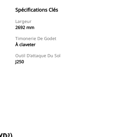
Spécifications Clés
Largeur
2692 mm
Timonerie De Godet
À claveter
Outil D'attaque Du Sol
J250
Trouver Concessionnaire
Demander Un Devis
YD³)