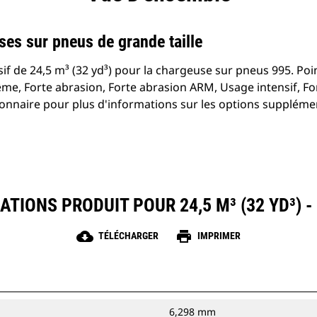
es sur pneus de grande taille
if de 24,5 m³ (32 yd³) pour la chargeuse sur pneus 995. Poi
ême, Forte abrasion, Forte abrasion ARM, Usage intensif, Fo
onnaire pour plus d'informations sur les options suppléme
ATIONS PRODUIT POUR 24,5 M³ (32 YD³) -
cloud_download
print
TÉLÉCHARGER
IMPRIMER
6,298 mm