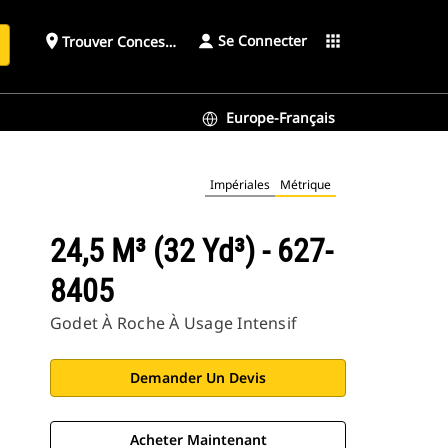
Se Connecter
place
apps
Trouver Concessionnaire
h
Europe-Français
Impériales
Métrique
24,5 M³ (32 Yd³) - 627-
8405
Godet À Roche À Usage Intensif
Demander Un Devis
Acheter Maintenant