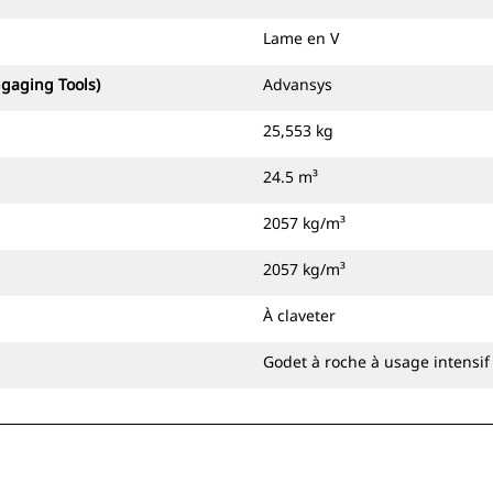
Lame en V
ngaging Tools)
Advansys
25,553 kg
24.5 m³
2057 kg/m³
2057 kg/m³
À claveter
Godet à roche à usage intensif