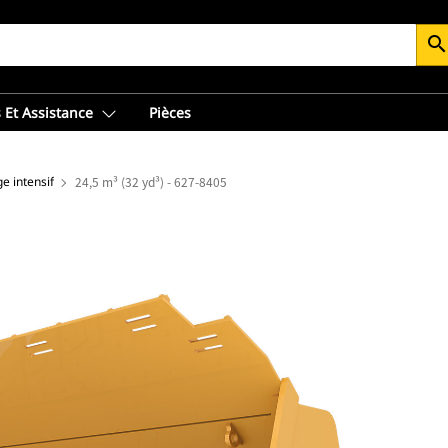
searc
 Et Assistance
Pièces
e intensif
24,5 m³ (32 yd³) - 627-8405