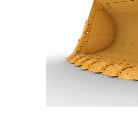
24,5 M³ (32 Yd³) - 627-8405
Ava
Modifier le modèle