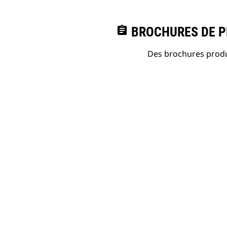
assignment
BROCHURES DE PR
Des brochures produi