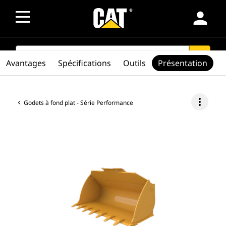
person
SEARCH
search
Avantages
Spécifications
Outils
Présentation
more_vert
Godets à fond plat - Série Performance