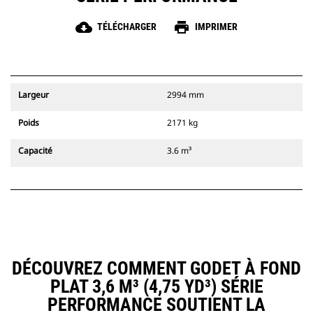
cloud_download
print
TÉLÉCHARGER
IMPRIMER
Largeur
2994 mm
Poids
2171 kg
Capacité
3.6 m³
DÉCOUVREZ COMMENT GODET À FOND
PLAT 3,6 M³ (4,75 YD³) SÉRIE
PERFORMANCE SOUTIENT LA