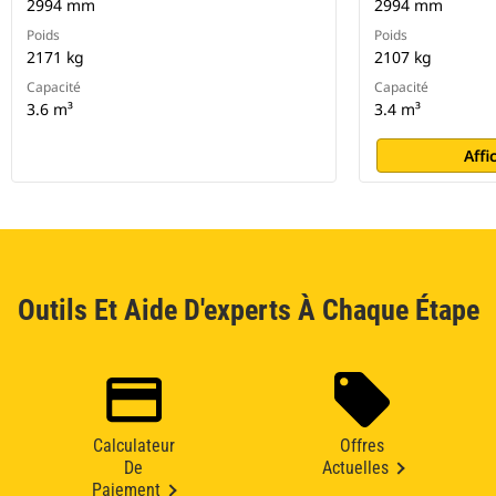
2994 mm
2994 mm
Poids
Poids
2171 kg
2107 kg
Capacité
Capacité
3.6 m³
3.4 m³
Affi
Outils Et Aide D'experts À Chaque Étape
Calculateur
Offres
De
Actuelles
Paiement