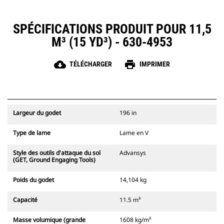
SPÉCIFICATIONS PRODUIT POUR 11,5
M³ (15 YD³) - 630-4953
cloud_download
print
TÉLÉCHARGER
IMPRIMER
Largeur du godet
196 in
Type de lame
Lame en V
Style des outils d'attaque du sol
Advansys
(GET, Ground Engaging Tools)
Poids du godet
14,104 kg
Capacité
11.5 m³
Masse volumique (grande
1608 kg/m³