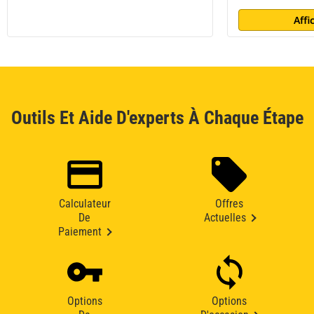
Affi
Outils Et Aide D'experts À Chaque Étape
Calculateur
Offres
De
Actuelles
Paiement
Options
Options