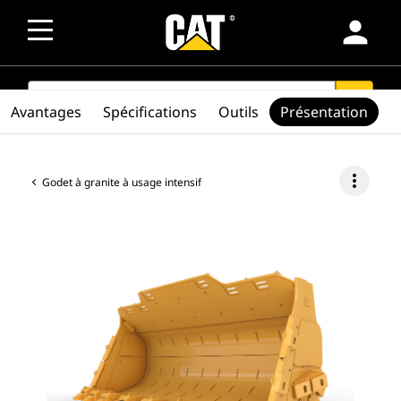
person
SEARCH
search
Avantages
Spécifications
Outils
Présentation
more_vert
Godet à granite à usage intensif