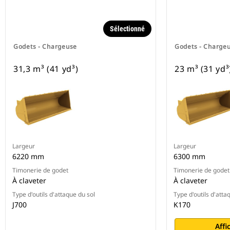
Sélectionné
Godets - Chargeuse
Godets - Charge
31,3 m³ (41 yd³)
23 m³ (31 yd³
Largeur
Largeur
6220 mm
6300 mm
Timonerie de godet
Timonerie de godet
À claveter
À claveter
Type d'outils d'attaque du sol
Type d'outils d'atta
J700
K170
Affi