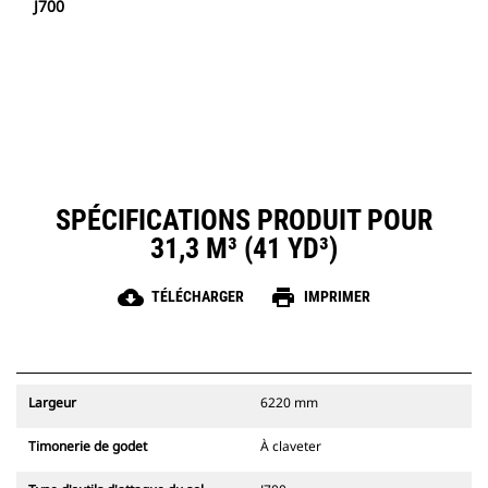
J700
SPÉCIFICATIONS PRODUIT POUR
31,3 M³ (41 YD³)
cloud_download
print
TÉLÉCHARGER
IMPRIMER
Largeur
6220 mm
Timonerie de godet
À claveter