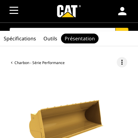
person
SEARCH
search
Spécifications
Outils
Présentation
more_vert
Charbon - Série Performance