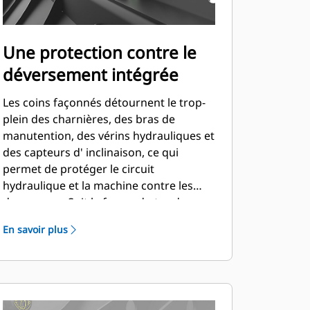
Une protection contre le
déversement intégrée
Les coins façonnés détournent le trop-
plein des charnières, des bras de
manutention, des vérins hydrauliques et
des capteurs d' inclinaison, ce qui
permet de protéger le circuit
hydraulique et la machine contre les
dommages. Suit la forme du tas de
matériaux entassés en créant une
En savoir plus
bonne visibilité vers l'avant et en évitant
d'endommager les coins lors du vidage.