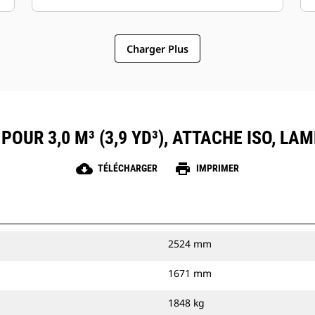
Charger Plus
POUR 3,0 M³ (3,9 YD³), ATTACHE ISO, L
cloud_download
print
TÉLÉCHARGER
IMPRIMER
2524 mm
1671 mm
1848 kg