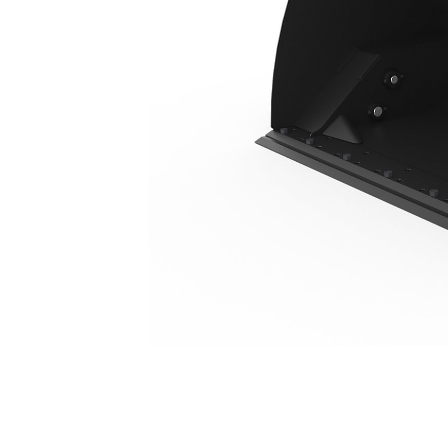
3,0 M³ (3,9 Yd³), Attache ISO, Lame De Coupe À Boulonner
Ava
Modifier le modèle