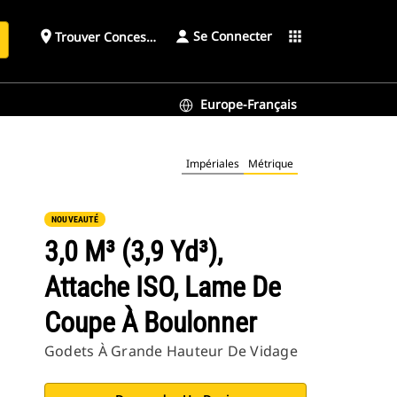
Se Connecter
place
apps
Trouver Concessionnaire
h
Europe-Français
Impériales
Métrique
NOUVEAUTÉ
3,0 M³ (3,9 Yd³),
Attache ISO, Lame De
Coupe À Boulonner
Godets À Grande Hauteur De Vidage