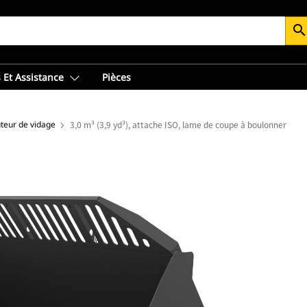
searc
 Et Assistance
Pièces
teur de vidage
3,0 m³ (3,9 yd³), attache ISO, lame de coupe à boulonner