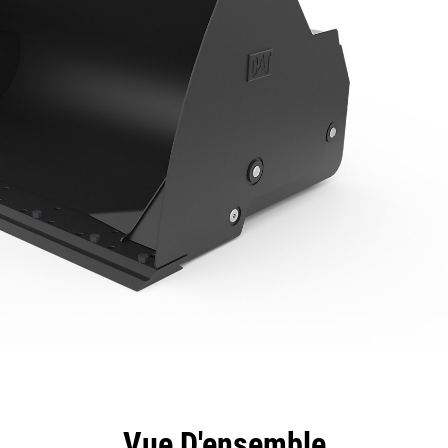
ntages
Spécifications
Outils
Présentation
Vue D'ensemble