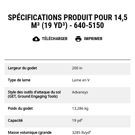
SPÉCIFICATIONS PRODUIT POUR 14,5
M³ (19 YD³) - 640-5150
cloud_download
print
TÉLÉCHARGER
IMPRIMER
Largeur du godet
200 in
Type de lame
Lame en V
Style des outils d'attaque du sol
Advansys
(GET, Ground Engaging Tools)
Poids du godet
13,286 kg
Capacité
19 yd³
Masse volumique (grande
3285 lb/yd³