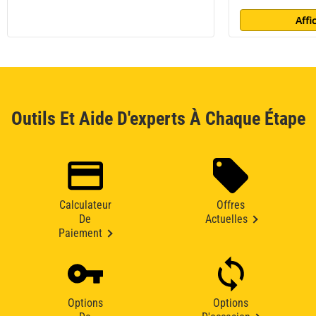
Affi
Outils Et Aide D'experts À Chaque Étape
Calculateur
Offres
De
Actuelles
Paiement
Options
Options