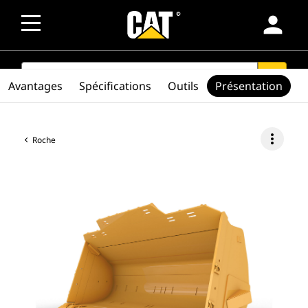
person
SEARCH
search
Avantages
Spécifications
Outils
Présentation
more_vert
Roche