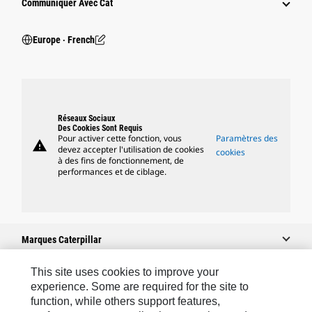
Communiquer Avec Cat
Europe ‧ French
Réseaux Sociaux
Des Cookies Sont Requis
Pour activer cette fonction, vous
Paramètres des
warning
devez accepter l'utilisation de cookies
cookies
à des fins de fonctionnement, de
performances et de ciblage.
Marques Caterpillar
This site uses cookies to improve your
experience. Some are required for the site to
Caterpillar.com
function, while others support features,