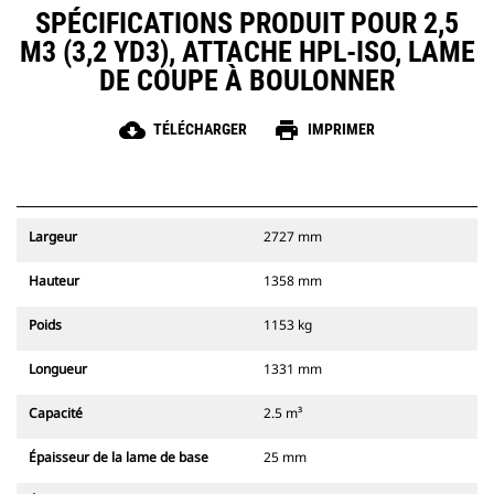
SPÉCIFICATIONS PRODUIT POUR 2,5
M3 (3,2 YD3), ATTACHE HPL-ISO, LAME
DE COUPE À BOULONNER
cloud_download
print
TÉLÉCHARGER
IMPRIMER
Largeur
2727 mm
Hauteur
1358 mm
Poids
1153 kg
Longueur
1331 mm
Capacité
2.5 m³
Épaisseur de la lame de base
25 mm