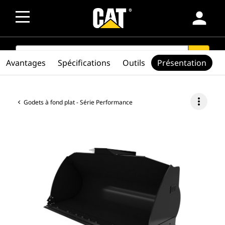
person
SEARCH
search
Avantages
Spécifications
Outils
Présentation
more_vert
Godets à fond plat - Série Performance