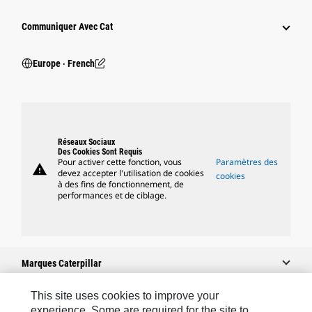
Communiquer Avec Cat
Europe ‧ French
Réseaux Sociaux
Des Cookies Sont Requis
Pour activer cette fonction, vous
Paramètres des
warning
devez accepter l'utilisation de cookies
cookies
à des fins de fonctionnement, de
performances et de ciblage.
Marques Caterpillar
This site uses cookies to improve your
experience. Some are required for the site to