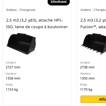
Sélectionné
Godets - Chargeuse
Godets - Charge
2,5 m3 (3,2 yd3), attache HPL-
2,5 m3 (3,2 y
ISO, lame de coupe à boulonner
Fusion™, ada
Largeur
Largeur
2727 mm
2738 mm
Hauteur
Hauteur
1358 mm
1350 mm
Poids
Poids
1153 kg
1170 kg
Affi