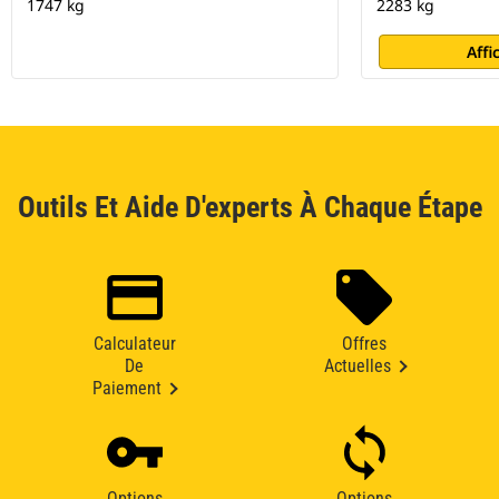
1747 kg
2283 kg
Affi
Outils Et Aide D'experts À Chaque Étape
Calculateur
Offres
De
Actuelles
Paiement
Options
Options