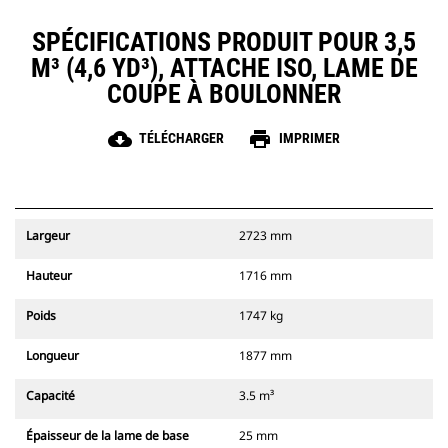
SPÉCIFICATIONS PRODUIT POUR 3,5
M³ (4,6 YD³), ATTACHE ISO, LAME DE
COUPE À BOULONNER
cloud_download
print
TÉLÉCHARGER
IMPRIMER
Largeur
2723 mm
Hauteur
1716 mm
Poids
1747 kg
Longueur
1877 mm
Capacité
3.5 m³
Épaisseur de la lame de base
25 mm