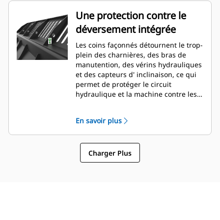
Une protection contre le
déversement intégrée
Les coins façonnés détournent le trop-
plein des charnières, des bras de
manutention, des vérins hydrauliques
et des capteurs d' inclinaison, ce qui
permet de protéger le circuit
hydraulique et la machine contre les
dommages. Suit la forme du tas de
matériaux entassés en créant une
En savoir plus
bonne visibilité vers l'avant et en
évitant d'endommager les coins lors
du vidage.
Charger Plus