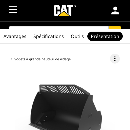
person
SEARCH
search
Avantages
Spécifications
Outils
Présentation
more_vert
Godets à grande hauteur de vidage