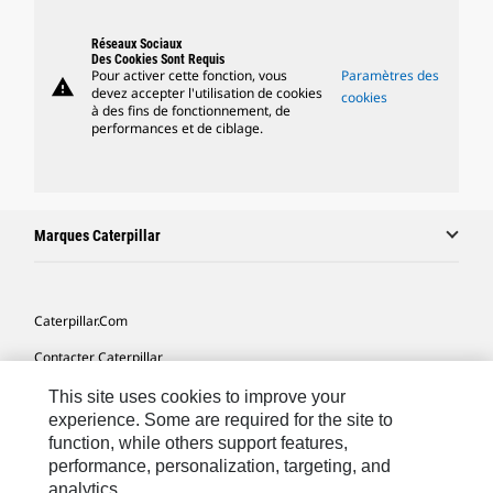
Réseaux Sociaux
Des Cookies Sont Requis
Pour activer cette fonction, vous
Paramètres des
warning
devez accepter l'utilisation de cookies
cookies
à des fins de fonctionnement, de
performances et de ciblage.
Marques Caterpillar
Caterpillar.com
Contacter Caterpillar
Mes Préférences Marketing
This site uses cookies to improve your
experience. Some are required for the site to
Plan Du Site
function, while others support features,
performance, personalization, targeting, and
Cookie Settings
analytics.