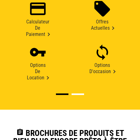
Calculateur
Offres
De
Actuelles
Paiement
Options
Options
De
D'occasion
Location
assignment
BROCHURES DE PRODUITS ET