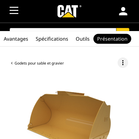
person
SEARCH
search
Avantages
Spécifications
Outils
Présentation
more_vert
Godets pour sable et gravier