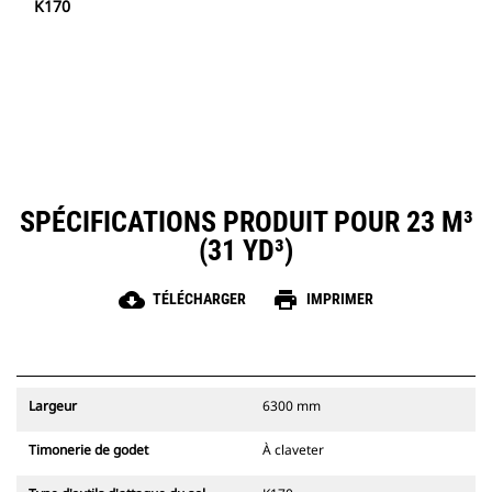
K170
SPÉCIFICATIONS PRODUIT POUR 23 M³
(31 YD³)
cloud_download
print
TÉLÉCHARGER
IMPRIMER
Largeur
6300 mm
Timonerie de godet
À claveter