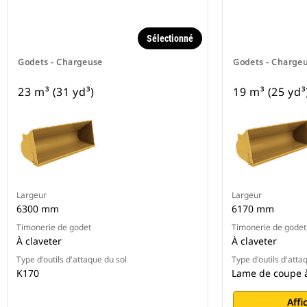
Sélectionné
Godets - Chargeuse
Godets - Charge
23 m³ (31 yd³)
19 m³ (25 yd³
Largeur
Largeur
6300 mm
6170 mm
Timonerie de godet
Timonerie de godet
À claveter
À claveter
Type d'outils d'attaque du sol
Type d'outils d'atta
K170
Lame de coupe 
Affi