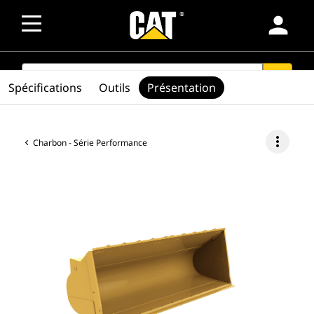
person
SEARCH
search
Spécifications
Outils
Présentation
more_vert
Charbon - Série Performance