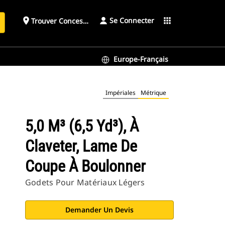
Se Connecter
place
apps
Trouver Concessionnaire
h
Europe-Français
Impériales
Métrique
5,0 M³ (6,5 Yd³), À
Claveter, Lame De
Coupe À Boulonner
Godets Pour Matériaux Légers
Demander Un Devis