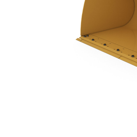
5,0 M³ (6,5 Yd³), À Claveter, Lame De Coupe À Boulonner
Ava
Modifier le modèle