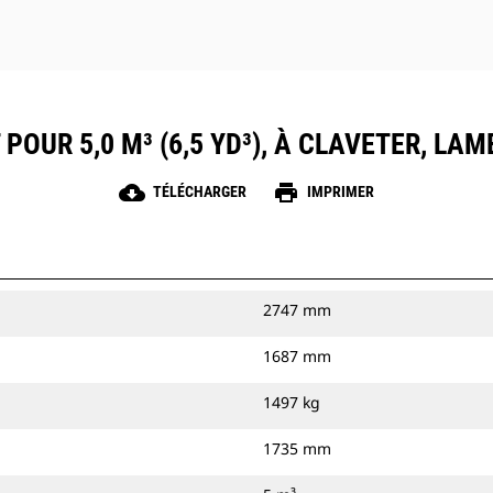
POUR 5,0 M³ (6,5 YD³), À CLAVETER, L
cloud_download
print
TÉLÉCHARGER
IMPRIMER
2747 mm
1687 mm
1497 kg
1735 mm