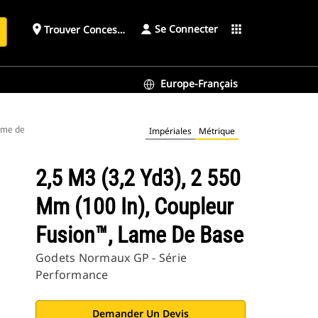
Se Connecter
place
apps
Trouver Concessionnaire
h
Europe-Français
lame de base
Impériales
Métrique
2,5 M3 (3,2 Yd3), 2 550
Mm (100 In), Coupleur
Fusion™, Lame De Base
Godets Normaux GP - Série
Performance
Demander Un Devis