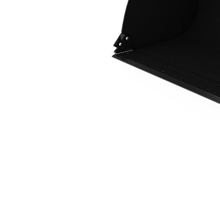
2,5 M3 (3,2 Yd3), 2 550 Mm (100 In), Coupleur Fusion™, Lame De Base
Ava
Modifier le modèle