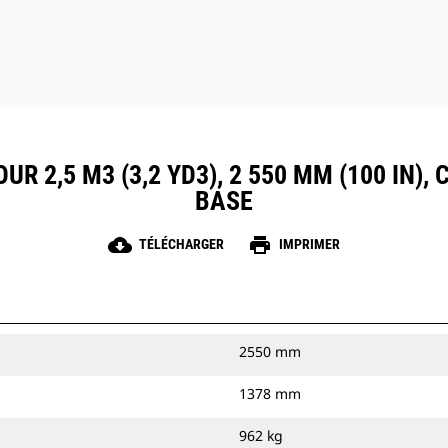
R 2,5 M3 (3,2 YD3), 2 550 MM (100 IN)
BASE
cloud_download
print
TÉLÉCHARGER
IMPRIMER
2550 mm
1378 mm
962 kg