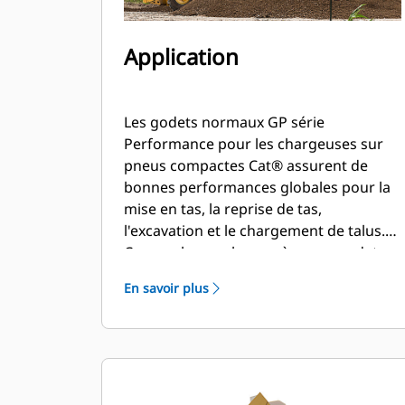
Application
Les godets normaux GP série
Performance pour les chargeuses sur
pneus compactes Cat® assurent de
bonnes performances globales pour la
mise en tas, la reprise de tas,
l'excavation et le chargement de talus.
Comme le nom le suggère, ces godets
sont performants lors du chargement
En savoir plus
au tas ou de matériau en place. Ils sont
conçus pour des forces d'arrachage et
des conditions d'abrasion standards.
Idéal pour les applications de
rétrocavage et de nivellement. Le
facteur de remplissage pour les godets