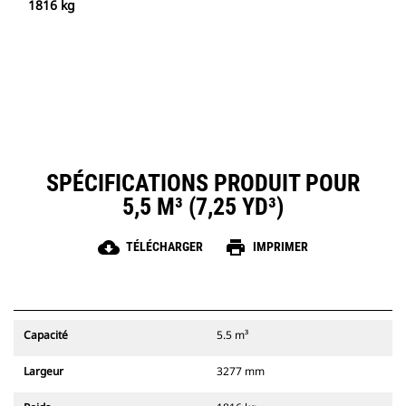
1816 kg
SPÉCIFICATIONS PRODUIT POUR
5,5 M³ (7,25 YD³)
cloud_download
print
TÉLÉCHARGER
IMPRIMER
Capacité
5.5 m³
Largeur
3277 mm