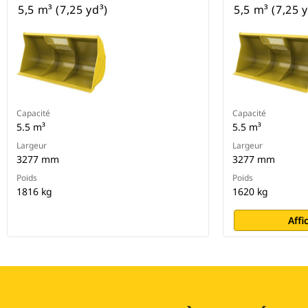
5,5 m³ (7,25 yd³)
5,5 m³ (7,25 y
Capacité
Capacité
5.5 m³
5.5 m³
Largeur
Largeur
3277 mm
3277 mm
Poids
Poids
1816 kg
1620 kg
Affi