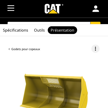
person
SEARCH
search
Spécifications
Outils
Présentation
more_vert
Godets pour copeaux