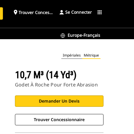
Se Connecter
place
apps
Trouver Concessionnaire
h
Europe-Français
Impériales
Métrique
10,7 M³ (14 Yd³)
Godet À Roche Pour Forte Abrasion
Demander Un Devis
Trouver Concessionnaire