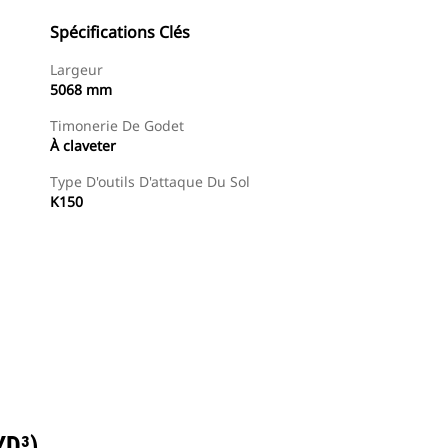
Spécifications Clés
Largeur
5068 mm
Timonerie De Godet
À claveter
Type D'outils D'attaque Du Sol
K150
Trouver Concessionnaire
Demander Un Devis
YD³)