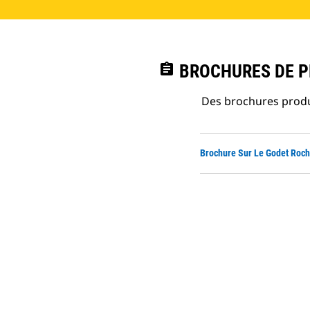
assignment
BROCHURES DE PR
Des brochures produi
Brochure Sur Le Godet Roch