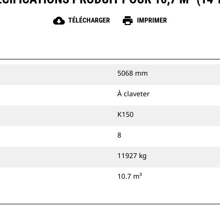
cloud_download
print
TÉLÉCHARGER
IMPRIMER
5068 mm
À claveter
K150
8
11927 kg
10.7 m³