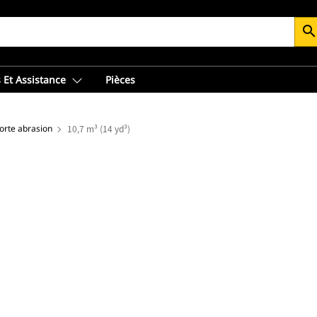
searc
 Et Assistance
Pièces
orte abrasion
10,7 m³ (14 yd³)