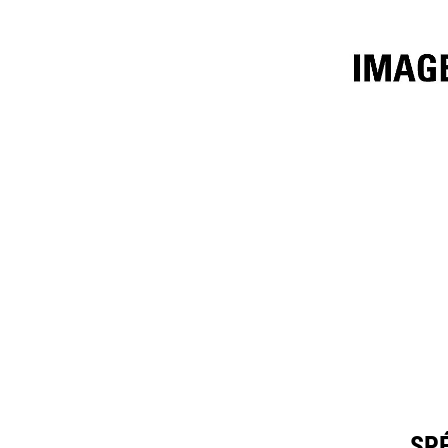
10,7 M³ (14 Yd³)
Spéc
Modifier le modèle
SPÉ