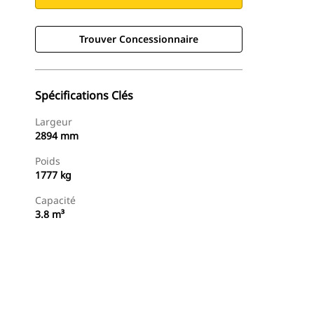
Trouver Concessionnaire
Spécifications Clés
Largeur
2894 mm
Poids
1777 kg
Capacité
3.8 m³
Trouver Concessionnaire
Demander Un Devis