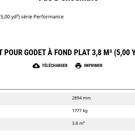
(5,00 yd³) série Performance
 POUR GODET À FOND PLAT 3,8 M³ (5,00
cloud_download
print
TÉLÉCHARGER
IMPRIMER
2894 mm
1777 kg
3.8 m³