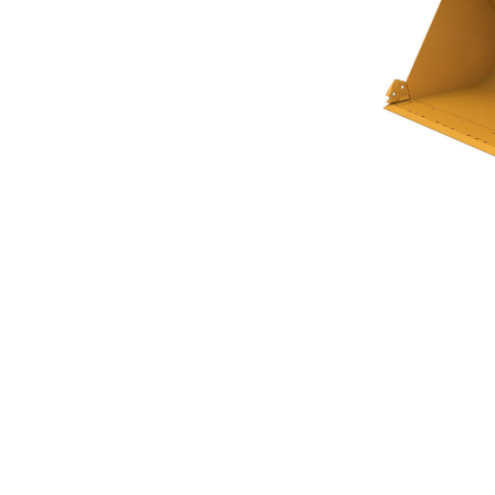
Godet À Fond Plat 3,8 M³ (5,00 Yd³) Série Performance
Ava
Modifier le modèle