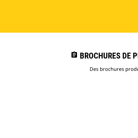
assignment
BROCHURES DE PR
Des brochures produi