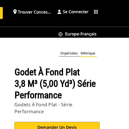
Se Connecter
place
apps
Trouver Concessionnaire
h
Europe-Français
Impériales
Métrique
Godet À Fond Plat
3,8 M³ (5,00 Yd³) Série
Performance
Godets À Fond Plat - Série
Performance
Demander Un Devis