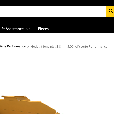
searc
 Et Assistance
Pièces
 Série Performance
Godet à fond plat 3,8 m³ (5,00 yd³) série Performance