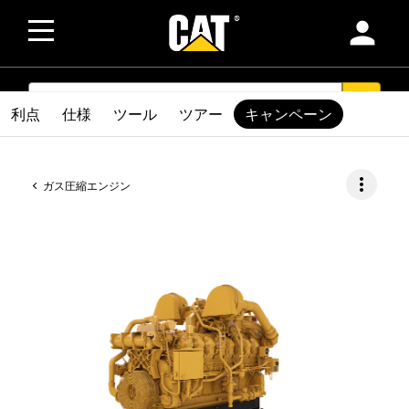
person
SEARCH
search
利点
仕様
ツール
ツアー
キャンペーン
more_vert
ガス圧縮エンジン