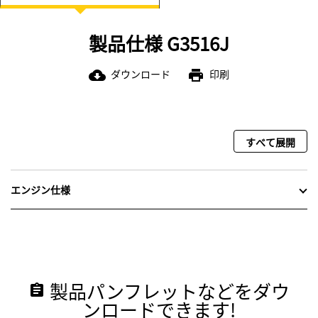
製品仕様 G3516J
ダウンロード
印刷
cloud_download
print
すべて展開
エンジン仕様
製品パンフレットなどをダウ
assignment
ンロードできます!