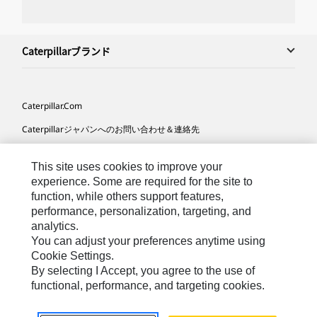
Caterpillarブランド
Caterpillar.com
Caterpillarジャパンへのお問い合わせ＆連絡先
マイマーケティング情報配信設定
This site uses cookies to improve your
サイト･マップ
experience. Some are required for the site to
function, while others support features,
Cookie Settings
performance, personalization, targeting, and
法的事項
analytics.
You can adjust your preferences anytime using
プライバシー
Cookie Settings.
By selecting I Accept, you agree to the use of
functional, performance, and targeting cookies.
Asia-
Caterpillar © 2026. All Rights Reserved. （無断複写･転