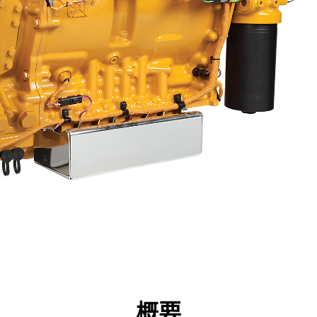
点
仕様
ツール
ツアー
キャンペーン
概要