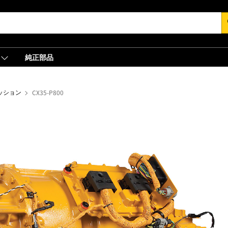
s
純正部品
ッション
CX35-P800