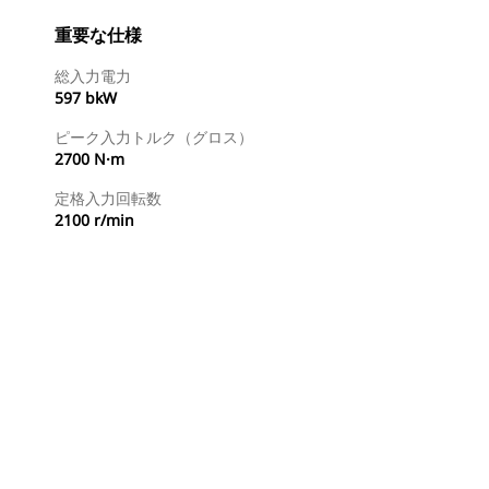
重要な仕様
総入力電力
597 bkW
ピーク入力トルク（グロス）
2700 N·m
定格入力回転数
2100 r/min
ディーラを検索する
国内の販売店に見積りを依頼する