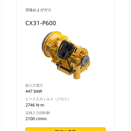
石油およびガス
CX31-P600
総入力電力
447 bkW
ピーク入力トルク（グロス）
2746 N·m
定格入力回転数
2100 r/min