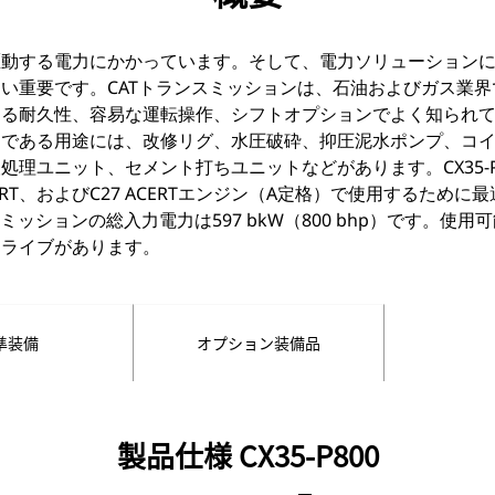
駆動する電力にかかっています。そして、電力ソリューション
い重要です。CATトランスミッションは、石油およびガス業
耐久性、容易な運転操作、シフトオプションでよく知られています。
適である用途には、改修リグ、水圧破砕、抑圧泥水ポンプ、コ
処理ユニット、セメント打ちユニットなどがあります。CX35-P
 ACERT、およびC27 ACERTエンジン（A定格）で使用するため
ンスミッションの総入力電力は597 bkW（800 bhp）です。
ドライブがあります。
準装備
オプション装備品
製品仕様 CX35-P800