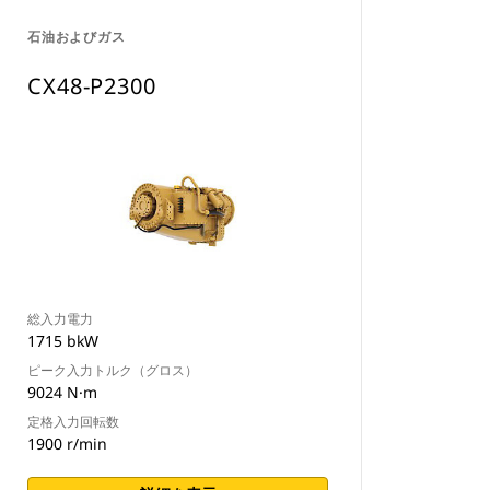
石油およびガス
CX48-P2300
総入力電力
1715 bkW
ピーク入力トルク（グロス）
9024 N·m
定格入力回転数
1900 r/min