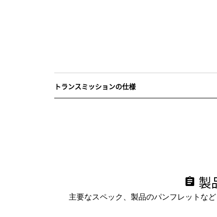
トランスミッションの仕様
製
assignment
主要なスペック、製品のパンフレットなど