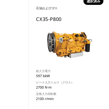
選択済み
石油およびガス
CX35-P800
総入力電力
597 bkW
ピーク入力トルク（グロス）
2700 N·m
定格入力回転数
2100 r/min