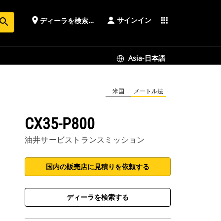
サインイン
place
apps
ディーラを検索する
earch
Asia-日本語
米国
メートル法
CX35-P800
油井サービストランスミッション
国内の販売店に見積りを依頼する
ディーラを検索する