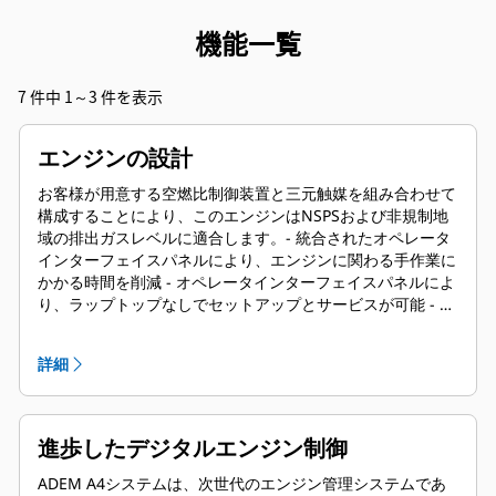
機能一覧
7 件中 1～3 件を表示
エンジンの設計
お客様が用意する空燃比制御装置と三元触媒を組み合わせて
構成することにより、このエンジンはNSPSおよび非規制地
域の排出ガスレベルに適合します。- 統合されたオペレータ
インターフェイスパネルにより、エンジンに関わる手作業に
かかる時間を削減 - オペレータインターフェイスパネルによ
り、ラップトップなしでセットアップとサービスが可能 - あ
らゆる排出レベルで、幅広い燃料と速度で動作 - 単一接続ポ
イントを備えた工場で取り付けられたコンポーネントによ
詳細
り、パッケージングが容易
進歩したデジタルエンジン制御
ADEM A4システムは、次世代のエンジン管理システムであ