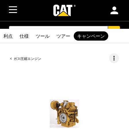
person
SEARCH
search
利点
仕様
ツール
ツアー
キャンペーン
more_vert
ガス圧縮エンジン