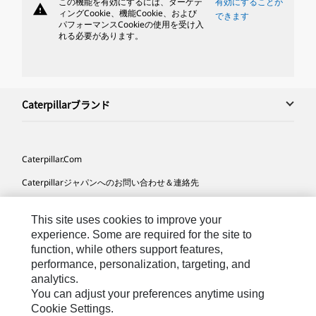
この機能を有効にするには、ターゲテ
有効にすることが
warning
ィングCookie、機能Cookie、および
できます
パフォーマンスCookieの使用を受け入
れる必要があります。
Caterpillarブランド
Caterpillar.com
Caterpillarジャパンへのお問い合わせ＆連絡先
マイマーケティング情報配信設定
This site uses cookies to improve your
サイト･マップ
experience. Some are required for the site to
function, while others support features,
Cookie Settings
performance, personalization, targeting, and
法的事項
analytics.
You can adjust your preferences anytime using
プライバシー
Cookie Settings.