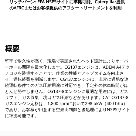
リッチバーン: EPA NSPSサイトに準拠可能、Caterpillar提供
のAFRCまたはお客様提供のアフタートリートメントを利用
概要
堅牢で耐久性が高く、現場で実証されたヘッド設計によりオーバ
ーホール間隔を最大化します。CG137エンジンは、ADEM A4テク
ノロジを装備することで、作業の性能とアップタイムを向上さ
せ、運転経費を削減します。CG137エンジンは、非常に過酷な連
続運転条件でのガス圧縮用途に対応でき、予定外の休車時間がほ
とんど発生しません。CG137-8エンジンに最適な用途には、ガス
リフト、ガス収集、坑口ガス圧縮などがあります。CAT CG137-8
ガスエンジン定格は、1,800 rpmにおいて298 bkW（400 bhp）
であり、お客様が用意する空燃比制御と後処理によりNSPSサイト
に準拠可能です。