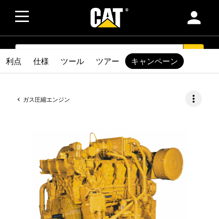
person
SEARCH
search
利点
仕様
ツール
ツアー
キャンペーン
more_vert
ガス圧縮エンジン