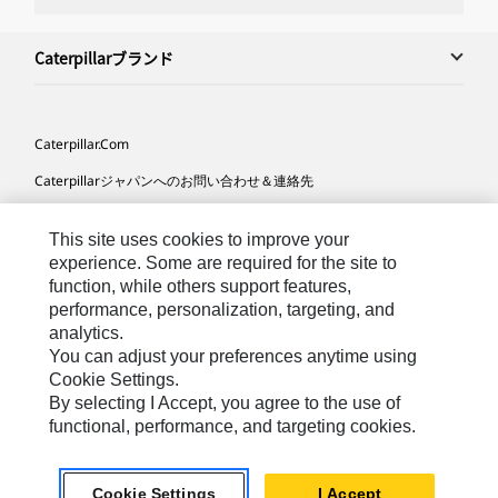
Caterpillarブランド
Caterpillar.com
Caterpillarジャパンへのお問い合わせ＆連絡先
マイマーケティング情報配信設定
This site uses cookies to improve your
サイト･マップ
experience. Some are required for the site to
function, while others support features,
Cookie Settings
performance, personalization, targeting, and
法的事項
analytics.
You can adjust your preferences anytime using
プライバシー
Cookie Settings.
By selecting I Accept, you agree to the use of
functional, performance, and targeting cookies.
Asia-
Caterpillar © 2026. All Rights Reserved. （無断複写･転
Japanese
載を禁じます）
Cookie Settings
I Accept