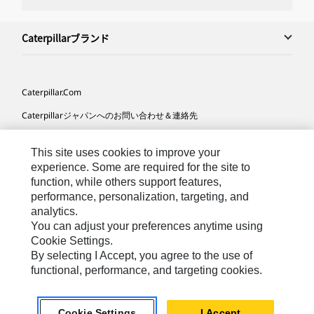
Caterpillarブランド
Caterpillar.com
Caterpillarジャパンへのお問い合わせ＆連絡先
マイマーケティング情報配信設定
This site uses cookies to improve your
サイト･マップ
experience. Some are required for the site to
function, while others support features,
Cookie Settings
performance, personalization, targeting, and
法的事項
analytics.
You can adjust your preferences anytime using
プライバシー
Cookie Settings.
By selecting I Accept, you agree to the use of
functional, performance, and targeting cookies.
Asia-
Caterpillar © 2026. All Rights Reserved. （無断複写･転
Japanese
載を禁じます）
Cookie Settings
I Accept