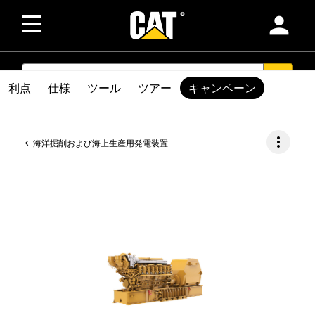
person
SEARCH
search
利点
仕様
ツール
ツアー
キャンペーン
more_vert
海洋掘削および海上生産用発電装置