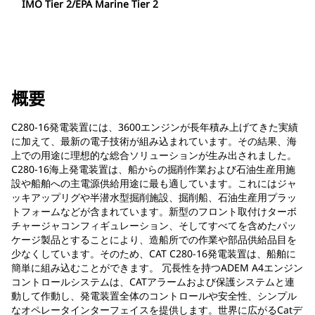
IMO Tier 2/EPA Marine Tier 2
概要
C280-16発電装置には、3600エンジンが長年積み上げてきた実績
に加えて、最新の電子技術が組み込まれています。その結果、海
上での用途に理想的な総合ソリューションが生み出されました。
C280-16海上発電装置は、船からの掘削作業および石油生産用施
設や船舶への主電源供給用途に最も適しています。これにはジャ
ッキアップリグや半潜水型掘削施設、掘削船、石油生産用プラッ
トフォームなどが含まれています。新型のフロント取付けターボ
チャージャコンフィギュレーション、そしてすべてを含めたパッ
ケージ製品とすることにより、造船所での作業や部品供給品目を
少なくしています。そのため、CAT C280-16発電装置は、船舶に
簡単に組み込むことができます。 冗長性を持つADEM A4エンジン
コントロールシステムは、CATアラームおよび保護システムと連
動して作動し、発電装置全体のコントロールや安全性、シンプル
なオペレータインターフェイスを提供します。世界に広がるCatデ