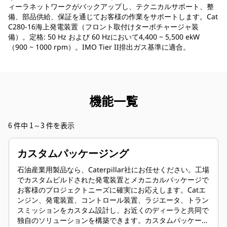
ィーラネットワークがバックアップし、テクニカルサポート、整
備、部品供給、保証を通じてお客様の作業をサポートします。Cat
C280-16海上発電装置（フロント取付けターボチャージャ装
備）。定格: 50 Hz および 60 Hzにおいて4,400 ~ 5,500 ekW
（900 ~ 1000 rpm）。IMO Tier II排出ガス基準に適合。
機能一覧
6 件中 1～3 件を表示
カスタムパッケージング
石油産業用製品なら、Caterpillar社にお任せください。工場
でカスタムビルドされた発電装置とメカニカルパッケージで
お客様のプロジェクトニーズに確実にお応えします。Catエ
ンジン、発電装置、コントロール装置、ラジエータ、トラン
スミッションをカスタム設計し、お近くのディーラと共同で
独自のソリューションを構築できます。カスタムパッケージ