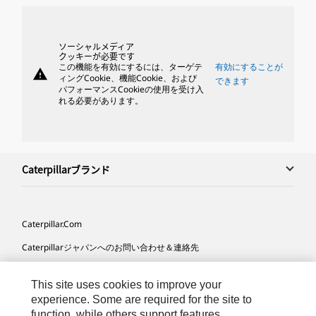
ソーシャルメディア
クッキーが必要です
この機能を有効にするには、ターゲテ
有効にすることが
warning
ィングCookie、機能Cookie、および
できます
パフォーマンスCookieの使用を受け入
れる必要があります。
Caterpillarブランド
Caterpillar.com
Caterpillarジャパンへのお問い合わせ＆連絡先
マイマーケティング情報配信設定
This site uses cookies to improve your
サイト･マップ
experience. Some are required for the site to
function, while others support features,