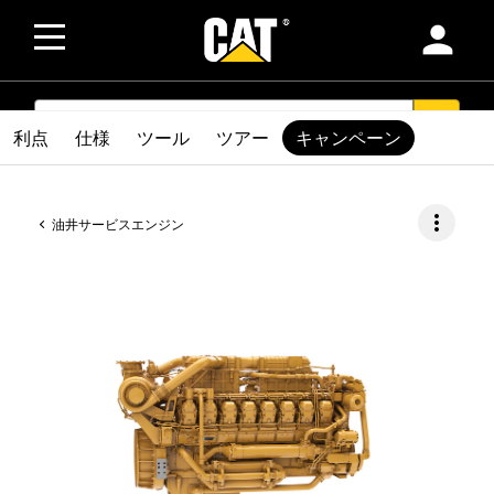
person
SEARCH
search
利点
仕様
ツール
ツアー
キャンペーン
more_vert
油井サービスエンジン