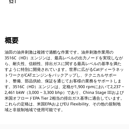
52 l
概要
油田の油井刺激は複雑で過酷な作業です。油井刺激作業用の
3516C（HD）エンジンは、最高レベルの出力ノードを実現しなが
ら、耐久性、信頼性、排出ガスに関する最高レベルの基準を満た
すように特別に開発されています。世界に広がるCatディーラネッ
トワークがCATエンジンをバックアップし、テクニカルサポー
ト、整備、部品供給、保証を通じてお客様の業務をサポートしま
す。3516C（HD）エンジンは、定格が1,900 rpmにおいて2,237 ~
2,461 bkW（3,000 ~ 3,300 bhp）であり、China Stage IIIおよび
米国オフロードEPA Tier 2相当の排出ガス基準に適合しています。
これらの定格は、米国EPAおよびEU Flexibility、その他の規制地
域と非規制地域で使用可能です。