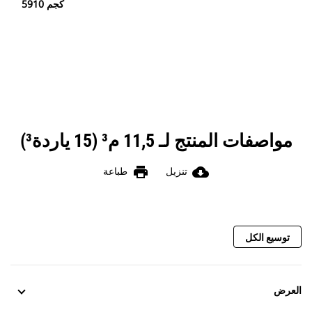
5910 كجم
مواصفات المنتج لـ 11,5 م³ (15 ياردة³)
print
cloud_download
تنزيل
طباعة
توسيع الكل
العرض