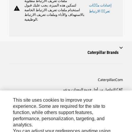
ملفات تعريف الارتباط مطلوبة
إعدادات ملٝات
لتمكين هذه الميزة، يجب عليك قبول
warning
استخدام ملفات تعريف الارتباط الخاصة
تعريٝ الارتباط
بالاستهداف والأداء وملفات تعريف الارتباط
الوظيفية.
Caterpillar Brands
Caterpillar.com
CAT التواصل من أجل خدمة المعدات ودعم
تفضيلات التسويق الخاصة بي
This site uses cookies to improve your
experience. Some are required for the site to
خريطة الموقع
function, while others support features,
performance, personalization, targeting, and
Cookie Settings
analytics.
قانوني
You can adjust your preferences anytime using