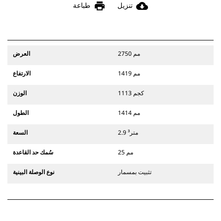
print
cloud_download
تنزيل
طباعة
2750 مم
العرض
1419 مم
الارتفاع
1113 كجم
الوزن
1414 مم
الطول
2.9 متر³
السعة
25 مم
سُمك حد القاعدة
تثبيت بمسمار
نوع الوصلة البينية