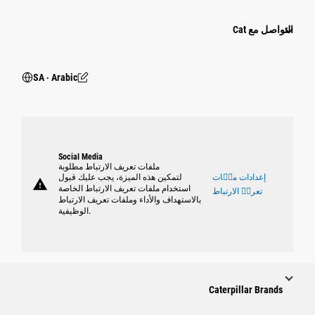
التواصل مع Cat
SA ‧ Arabic
Social Media
ملفات تعريف الارتباط مطلوبة
إعدادات ملٝات
لتمكين هذه الميزة، يجب عليك قبول
warning
استخدام ملفات تعريف الارتباط الخاصة
تعريٝ الارتباط
بالاستهداف والأداء وملفات تعريف الارتباط
الوظيفية.
Caterpillar Brands