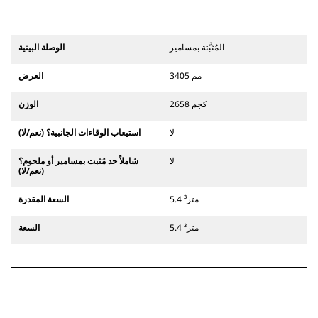
المُثبَّتة بمسامير
الوصلة البينية
3405 مم
العرض
2658 كجم
الوزن
لا
استيعاب الوقاءات الجانبية؟ (نعم/لا)
لا
شاملاً حد مُثبت بمسامير أو ملحوم؟
(نعم/لا)
5.4 متر³
السعة المقدرة
5.4 متر³
السعة