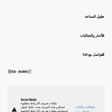
حلول الصناعة
الأخبار والفعاليات
التواصل مع Cat
SA ‧ Arabic
Social Media
ملفات تعريف الارتباط مطلوبة
إعدادات ملٝات
لتمكين هذه الميزة، يجب عليك قبول
warning
استخدام ملفات تعريف الارتباط الخاصة
تعريٝ الارتباط