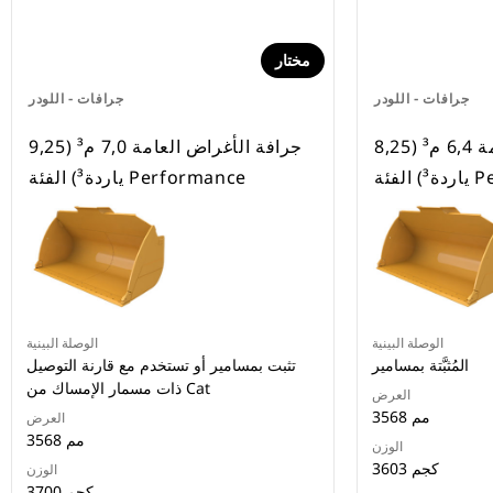
مختار
جرافات - اللودر
جرافات - اللودر
جرافة الأغراض العامة 6,4 م³ (8,25
جرافة الأغراض العامة 7,0 م³ (9,25
Perf
ياردة³) الفئة Performance
الوصلة البينية
الوصلة البينية
المُثبَّتة بمسامير
تثبت بمسامير أو تستخدم مع قارنة التوصيل
ذات مسمار الإمساك من Cat
العرض
3568 مم
العرض
3568 مم
الوزن
3603 كجم
الوزن
3700 كجم