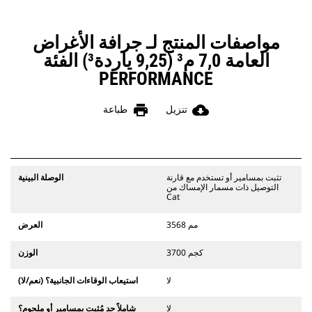
الجرافات بما يتناسب مع تطبيقاتك.‬ سواء
كنت بحاجة إلى تنظيف الأرض وتسويتها أو
الحفر في المواد الصلبة الكاشطة، ستجد
مواصفات المنتج لـ جرافة الأغراض
لدينا الطرف المناسب.
العامة 7,0 م³ (9,25 ياردة³) الفئة
PERFORMANCE
print
cloud_download
تنزيل
طباعة
تثبت بمسامير أو تستخدم مع قارنة
الوصلة البينية
التوصيل ذات مسمار الإمساك من
Cat
3568 مم
العرض
3700 كجم
الوزن
لا
استيعاب الوقاءات الجانبية؟ (نعم/لا)
لا
شاملاً حد مُثبت بمسامير أو ملحوم؟