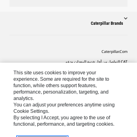
Caterpillar Brands
Caterpillar.com
CAT التواصل من أجل خدمة المعدات ودعم
تفضيلات التسويق الخاصة بي
This site uses cookies to improve your
experience. Some are required for the site to
خريطة الموقع
function, while others support features,
performance, personalization, targeting, and
Cookie Settings
analytics.
قانوني
You can adjust your preferences anytime using
Cookie Settings.
الخصوصية
By selecting I Accept, you agree to the use of
functional, performance, and targeting cookies.