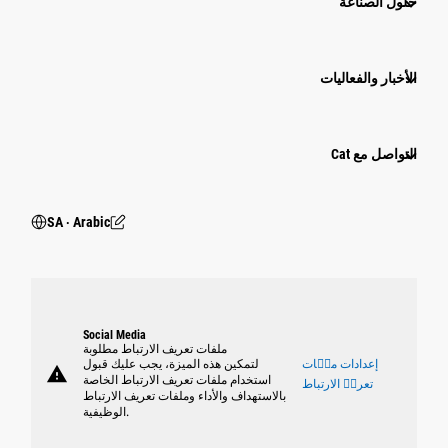
حلول الصناعة
الأخبار والفعاليات
التواصل مع Cat
SA ‧ Arabic
Social Media
ملفات تعريف الارتباط مطلوبة
إعدادات ملٝات
لتمكين هذه الميزة، يجب عليك قبول
warning
استخدام ملفات تعريف الارتباط الخاصة
تعريٝ الارتباط
بالاستهداف والأداء وملفات تعريف الارتباط
الوظيفية.