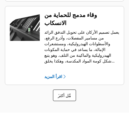
وقاء مدمج للحماية من
الانسكاب
يعمل تصميم الأركان على تحويل التدفق الزائد
من مسامير المفصلات، وأذرع الرفع،
والأسطوانات الهيدروليكية، ومستشعرات
الإمالة، ما يساعد في حماية المكونات
الهيدروليكية والماكينة من التلف. وهو يتبع
شكل كومة المواد المكدسة، وهكذا يخلق
رؤية أمامية جيدة مع تجنب حدوث أضرار في
الأركان عند التفريغ.
اقرأ المزيد
َمِّل أكثر