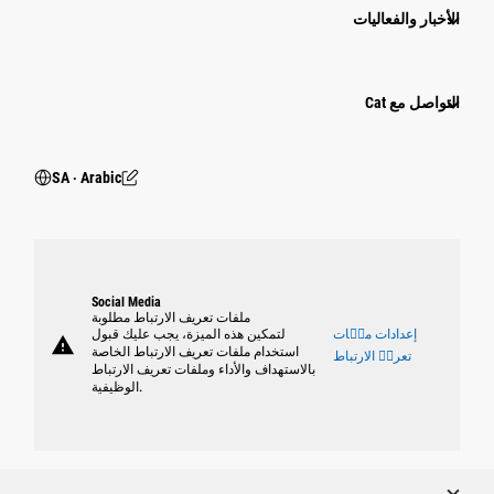
الأخبار والفعاليات
التواصل مع Cat
SA ‧ Arabic
Social Media
ملفات تعريف الارتباط مطلوبة
إعدادات ملٝات
لتمكين هذه الميزة، يجب عليك قبول
warning
استخدام ملفات تعريف الارتباط الخاصة
تعريٝ الارتباط
بالاستهداف والأداء وملفات تعريف الارتباط
الوظيفية.