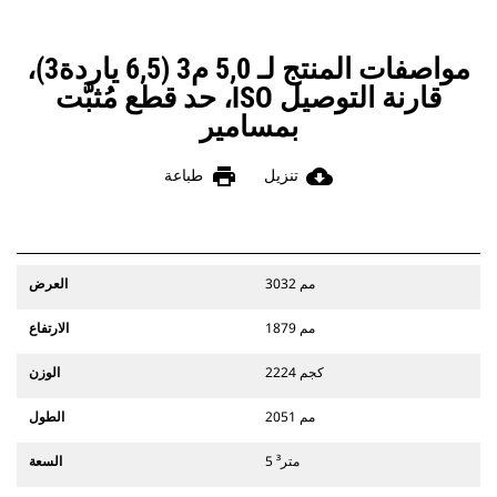
مواصفات المنتج لـ 5,0 م3 (6,5 ياردة3)،
قارنة التوصيل ISO، حد قطع مُثبَّت
بمسامير
print
cloud_download
تنزيل
طباعة
3032 مم
العرض
1879 مم
الارتفاع
2224 كجم
الوزن
2051 مم
الطول
5 متر³
السعة