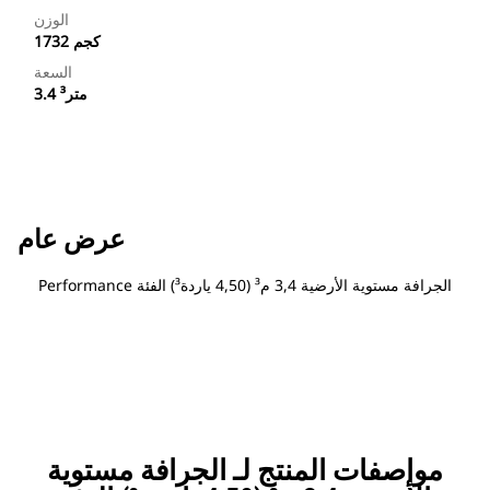
الوزن
1732 كجم
السعة
3.4 متر³
عرض عام
‏‫الجرافة مستوية الأرضية 3,4 م³ (4,50 ياردة³) الفئة Performance
مواصفات المنتج لـ ‏‫الجرافة مستوية