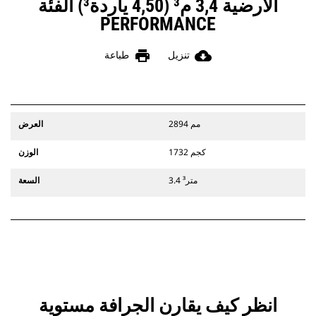
الأرضية 3,4 م³ (4,50 ياردة³) الفئة
PERFORMANCE
print
cloud_download
تنزيل
طباعة
2894 مم
العرض
1732 كجم
الوزن
3.4 متر³
السعة
انظر كيف يقارن ‏‫الجرافة مستوية