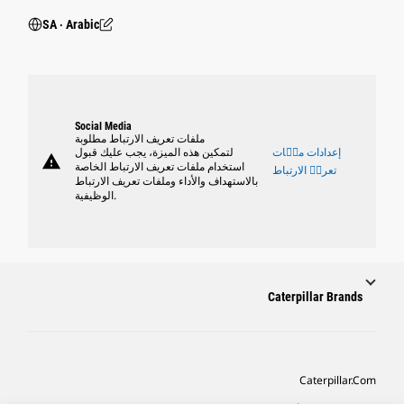
SA ‧ Arabic
Social Media
ملفات تعريف الارتباط مطلوبة
إعدادات ملٝات
لتمكين هذه الميزة، يجب عليك قبول
warning
استخدام ملفات تعريف الارتباط الخاصة
تعريٝ الارتباط
بالاستهداف والأداء وملفات تعريف الارتباط
الوظيفية.
Caterpillar Brands
Caterpillar.com