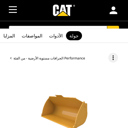
person
SEARCH
search
جولة
الأدوات
المواصفات
المزايا
more_vert
الجرافات مستوية الأرضية - من الفئة Performance