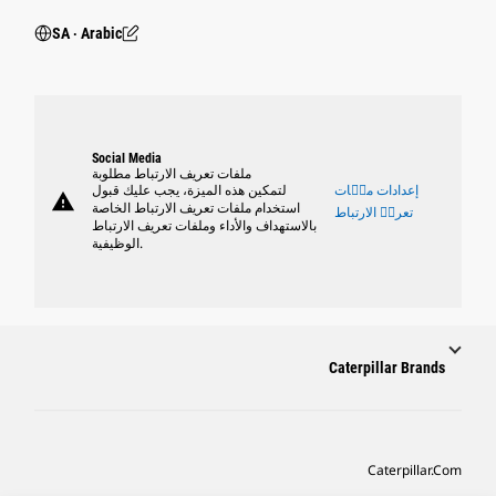
SA ‧ Arabic
Social Media
ملفات تعريف الارتباط مطلوبة
إعدادات ملٝات
لتمكين هذه الميزة، يجب عليك قبول
warning
استخدام ملفات تعريف الارتباط الخاصة
تعريٝ الارتباط
بالاستهداف والأداء وملفات تعريف الارتباط
الوظيفية.
Caterpillar Brands
Caterpillar.com