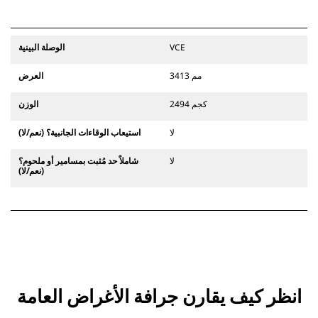
VCE
الوصلة البينية
3413 مم
العرض
2494 كجم
الوزن
لا
استيعاب الوقاءات الجانبية؟ (نعم/لا)
لا
شاملاً حد مُثبت بمسامير أو ملحوم؟
(نعم/لا)
انظر كيف يقارن جرافة الأغراض العامة