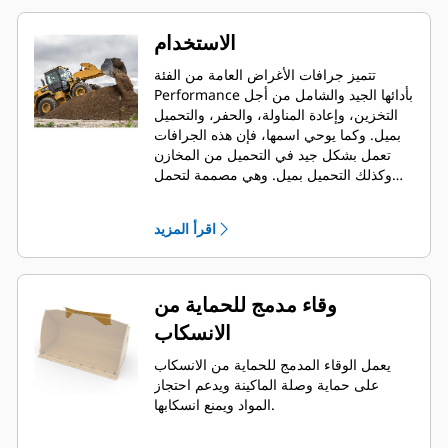
الاستخدام
تتميز جرافات الأغراض العامة من الفئة
Performance بأدائها الجيد والشامل من أجل
التخزين، وإعادة المناولة، والحفر، والتحميل
بميل. وكما يوحي اسمها، فإن هذه الجرافات
تعمل بشكل جيد في التحميل من المخازن
وكذلك التحميل بميل. وهي مصممة لتحمل
قوى مقاومة اللف والرفع القياسية والظروف
الكاشطة. مثالية لتطبيقات السحب الخلفي
اقرأ المزيد
والتسوية. يمكن أن يصل عامل التعبئة
لجرافات الفئة Performance إلى 115%
فوق السعة المحددة.
وقاء مدمج للحماية من
الانسكاب
يعمل الوقاء المدمج للحماية من الانسكاب
على حماية وصلة الماكينة ويدعم احتجاز
المواد ويمنع انسكابها.