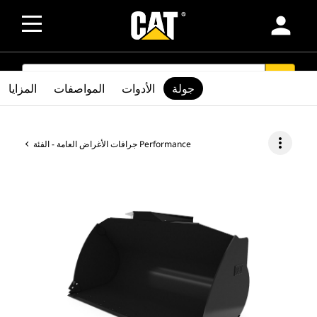
person
SEARCH
search
جولة
الأدوات
المواصفات
المزايا
more_vert
جرافات الأغراض العامة - الفئة Performance