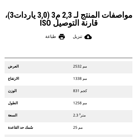
مواصفات المنتج لـ 2,3 م3 (3,0 ياردات3)،
قارنة التوصيل ISO
print
cloud_download
تنزيل
طباعة
2532 مم
العرض
1338 مم
الارتفاع
831 كجم
الوزن
1258 مم
الطول
2.3 متر³
السعة
25 مم
سُمك حد القاعدة