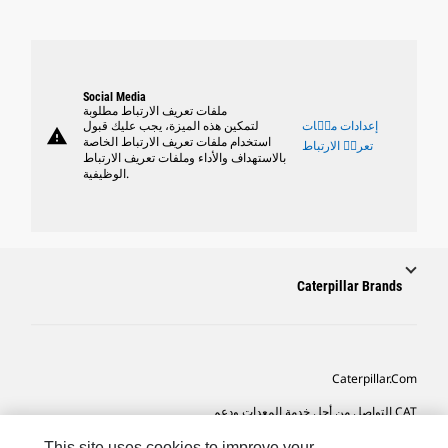
Social Media
ملفات تعريف الارتباط مطلوبة
إعدادات ملٝات
لتمكين هذه الميزة، يجب عليك قبول
warning
استخدام ملفات تعريف الارتباط الخاصة
تعريٝ الارتباط
بالاستهداف والأداء وملفات تعريف الارتباط
الوظيفية.
Caterpillar Brands
Caterpillar.com
CAT التواصل من أجل خدمة المعدات ودعم
تفضيلات التسويق الخاصة بي
This site uses cookies to improve your