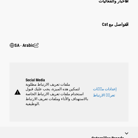
الأخبار والفعاليات
التواصل مع Cat
SA ‧ Arabic
Social Media
ملفات تعريف الارتباط مطلوبة
إعدادات ملٝات
لتمكين هذه الميزة، يجب عليك قبول
warning
استخدام ملفات تعريف الارتباط الخاصة
تعريٝ الارتباط
بالاستهداف والأداء وملفات تعريف الارتباط
الوظيفية.