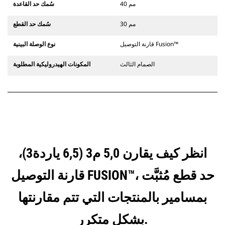
40 مم
سُمك حد القاعدة
30 مم
سُمك حد القطع
قارنة التوصيل Fusion™
نوع الوصلة البينية
الصمام الثالث
المكونات الهيدروليكية المطلوبة
انظر كيف يقارن 5,0 م3 (6,5 ياردة3)،
قارنة التوصيل FUSION™‎، حد قطع مُثبَّت
بمسامير بالمنتجات التي تتم مقارنتها
بشكل متكرر.