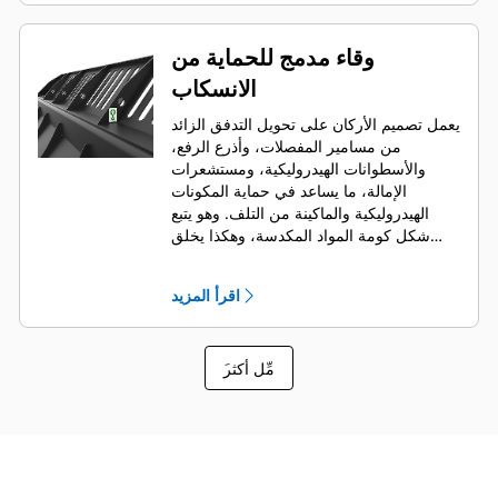
وقاء مدمج للحماية من
الانسكاب
يعمل تصميم الأركان على تحويل التدفق الزائد
من مسامير المفصلات، وأذرع الرفع،
والأسطوانات الهيدروليكية، ومستشعرات
الإمالة، ما يساعد في حماية المكونات
الهيدروليكية والماكينة من التلف. وهو يتبع
شكل كومة المواد المكدسة، وهكذا يخلق
رؤية أمامية جيدة مع تجنب حدوث أضرار في
الأركان عند التفريغ.
اقرأ المزيد
َمِّل أكثر