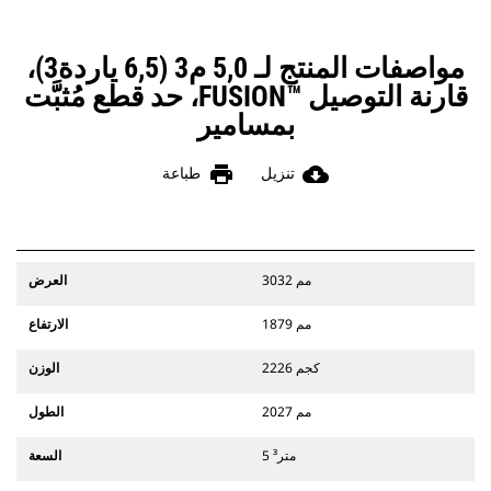
مواصفات المنتج لـ 5,0 م3 (6,5 ياردة3)،
قارنة التوصيل FUSION™‎، حد قطع مُثبَّت
بمسامير
print
cloud_download
تنزيل
طباعة
3032 مم
العرض
1879 مم
الارتفاع
2226 كجم
الوزن
2027 مم
الطول
5 متر³
السعة