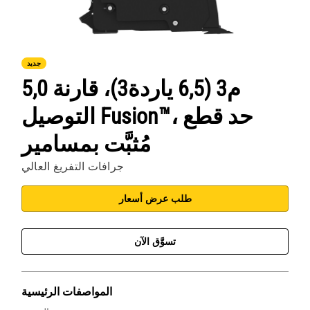
جديد
5,0 م3 (6,5 ياردة3)، قارنة
التوصيل Fusion™‎، حد قطع
مُثبَّت بمسامير
جرافات التفريغ العالي
طلب عرض أسعار
تسوَّق الآن
المواصفات الرئيسية