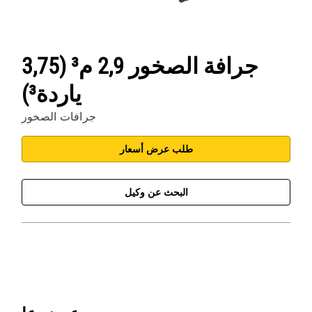
جرافة الصخور 2,9 م³ (3,75
ياردة³)
جرافات الصخور
طلب عرض أسعار
البحث عن وكيل