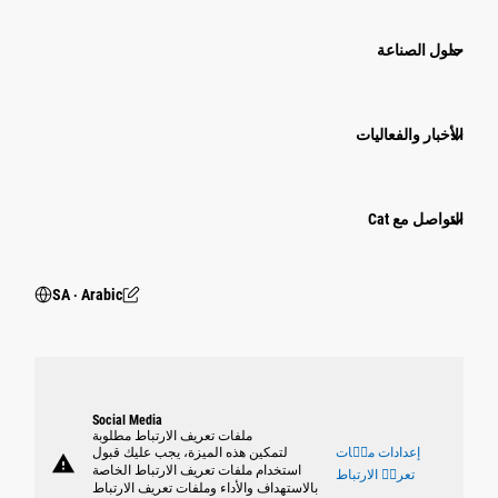
حلول الصناعة
الأخبار والفعاليات
التواصل مع Cat
SA ‧ Arabic
Social Media
ملفات تعريف الارتباط مطلوبة
إعدادات ملٝات
لتمكين هذه الميزة، يجب عليك قبول
warning
استخدام ملفات تعريف الارتباط الخاصة
تعريٝ الارتباط
بالاستهداف والأداء وملفات تعريف الارتباط