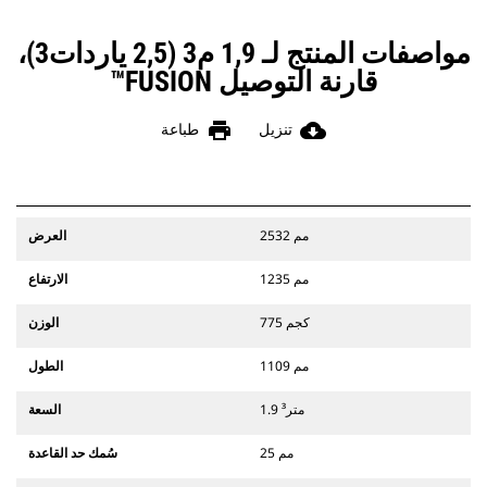
مواصفات المنتج لـ 1,9 م3 (2,5 ياردات3)،
قارنة التوصيل FUSION™
print
cloud_download
تنزيل
طباعة
2532 مم
العرض
1235 مم
الارتفاع
775 كجم
الوزن
1109 مم
الطول
1.9 متر³
السعة
25 مم
سُمك حد القاعدة