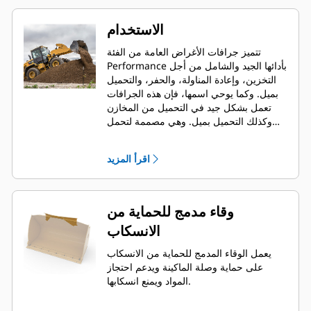
الاستخدام
تتميز جرافات الأغراض العامة من الفئة
Performance بأدائها الجيد والشامل من أجل
التخزين، وإعادة المناولة، والحفر، والتحميل
بميل. وكما يوحي اسمها، فإن هذه الجرافات
تعمل بشكل جيد في التحميل من المخازن
وكذلك التحميل بميل. وهي مصممة لتحمل
قوى مقاومة اللف والرفع القياسية والظروف
الكاشطة. مثالية لتطبيقات السحب الخلفي
اقرأ المزيد
والتسوية. يمكن أن يصل عامل التعبئة
لجرافات الفئة Performance إلى 115%
فوق السعة المحددة.
وقاء مدمج للحماية من
الانسكاب
يعمل الوقاء المدمج للحماية من الانسكاب
على حماية وصلة الماكينة ويدعم احتجاز
المواد ويمنع انسكابها.