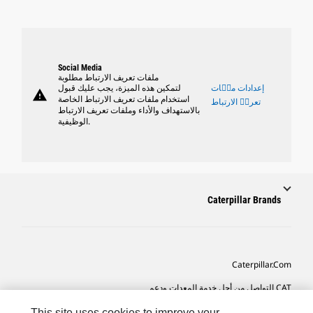
Social Media
ملفات تعريف الارتباط مطلوبة
إعدادات ملٝات
لتمكين هذه الميزة، يجب عليك قبول
warning
استخدام ملفات تعريف الارتباط الخاصة
تعريٝ الارتباط
بالاستهداف والأداء وملفات تعريف الارتباط
الوظيفية.
Caterpillar Brands
Caterpillar.com
CAT التواصل من أجل خدمة المعدات ودعم
تفضيلات التسويق الخاصة بي
This site uses cookies to improve your