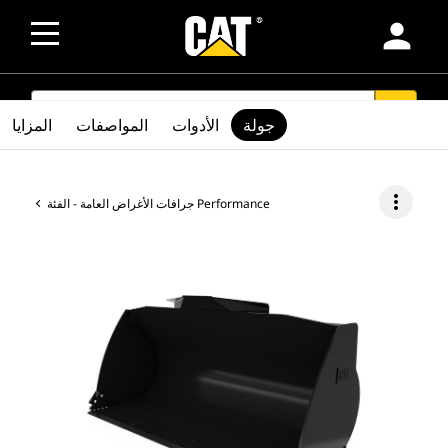
person
SEARCH
search
جولة
الأدوات
المواصفات
المزايا
more_vert
جرافات الأغراض العامة - الفئة Performance