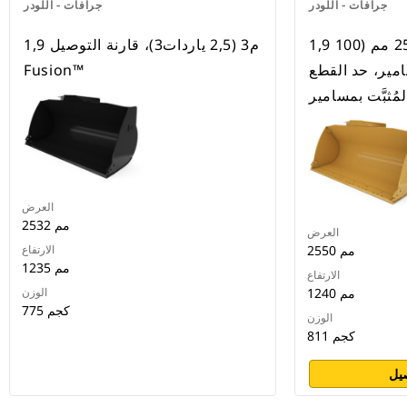
جرافات - اللودر
جرافات - اللودر
1,9 م3 (2,5 ياردة3)، 2550 مم (100
1,9 م3 (2,5 ياردات3)، قارنة التوصيل
مير، حد القطع
Fusion™
لمُثبَّت بمسامير
العرض
2532 مم
العرض
2550 مم
الارتفاع
1235 مم
الارتفاع
1240 مم
الوزن
775 كجم
الوزن
811 كجم
يل