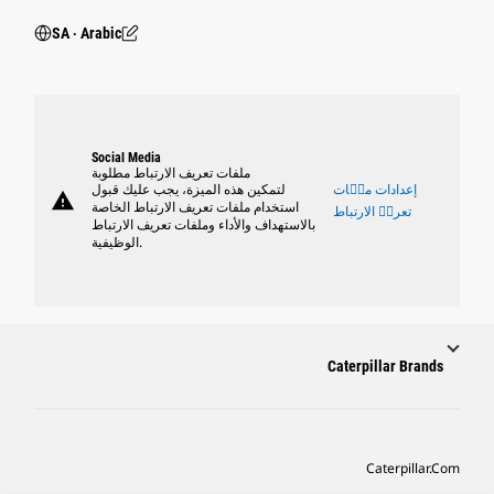
SA ‧ Arabic
Social Media
ملفات تعريف الارتباط مطلوبة
إعدادات ملٝات
لتمكين هذه الميزة، يجب عليك قبول
warning
استخدام ملفات تعريف الارتباط الخاصة
تعريٝ الارتباط
بالاستهداف والأداء وملفات تعريف الارتباط
الوظيفية.
Caterpillar Brands
Caterpillar.com