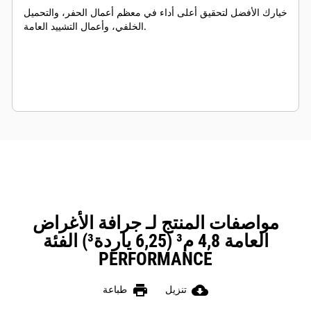
خيارك الأفضل لتحقيق أعلى أداء في معظم أعمال الحفر، والتحميل
الخلفي، وأعمال التشييد العامة.
مواصفات المنتج لـ جرافة الأغراض
العامة 4,8 م³ (6,25 ياردة³) الفئة
PERFORMANCE
print
cloud_download
تنزيل
طباعة