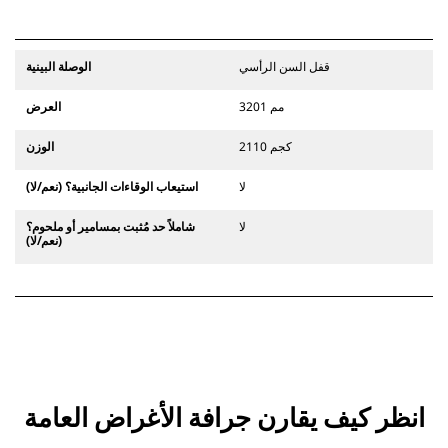
قفل السن الرأسي
الوصلة البينية
3201 مم
العرض
2110 كجم
الوزن
لا
استيعاب الوقاءات الجانبية؟ (نعم/لا)
لا
شاملاً حد مُثبت بمسامير أو ملحوم؟
(نعم/لا)
انظر كيف يقارن جرافة الأغراض العامة