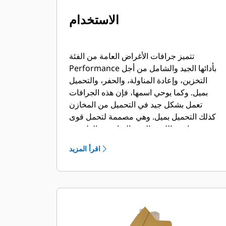
الاستخدام
تتميز جرافات الأغراض العامة من الفئة
Performance بأدائها الجيد والشامل من أجل
التخزين، وإعادة المناولة، والحفر، والتحميل
بميل. وكما يوحي اسمها، فإن هذه الجرافات
تعمل بشكل جيد في التحميل من المخازن
وكذلك التحميل بميل. وهي مصممة لتحمل قوى
مقاومة اللف والرفع القياسية والظروف
الكاشطة. مثالية لتطبيقات السحب الخلفي
اقرأ المزيد
والتسوية. يمكن أن يصل عامل التعبئة لجرافات
الفئة Performance إلى 115% فوق السعة
المحددة.