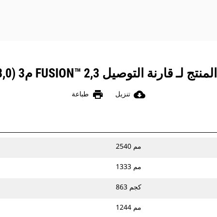
ارنة التوصيل FUSION™ 2,3 م3 (3,0 ياردات3)
print
cloud_download
تنزيل
طباعة
2540 مم
1333 مم
863 كجم
1244 مم