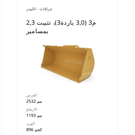
جرافات - اللودر
2,3 م3 (3,0 ياردة3)، تثبيت
بمسامير
العرض
2532 مم
الارتفاع
1193 مم
الوزن
896 كجم