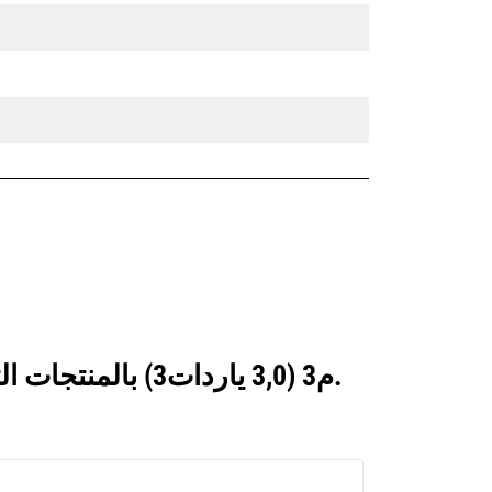
انظر كيف يقارن قارنة التوصيل FUSION™ 2,3 م3 (3,0 ياردات3) بالمنتجات التي تتم مقارنتها بشكل متكرر.