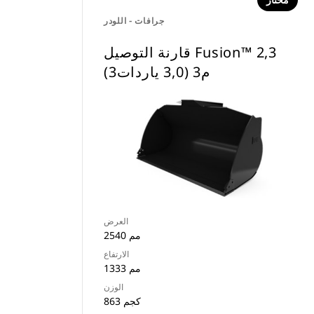
مختار
جرافات - اللودر
قارنة التوصيل Fusion™ 2,3
م3 (3,0 ياردات3)
العرض
2540 مم
الارتفاع
1333 مم
الوزن
863 كجم