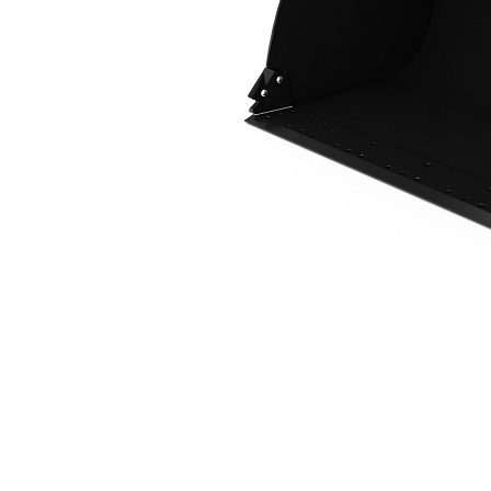
قارنة التوصيل Fusion™ 2,3 م3 (3,0 ياردات3)
مزايا
تغيير الموديل