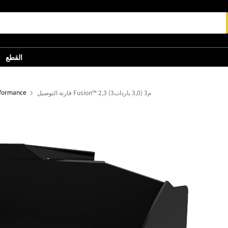
القطع
قارنة التوصيل Fusion™ 2,3 م3 (3,0 ياردات3)
جرافات الأغراض العامة - الفئة