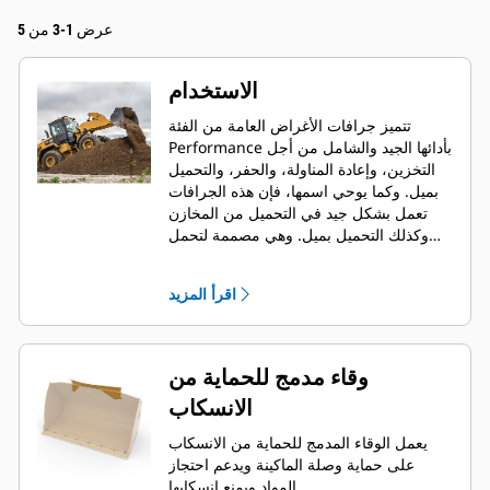
عرض 1-3 من 5
الاستخدام
تتميز جرافات الأغراض العامة من الفئة
Performance بأدائها الجيد والشامل من أجل
التخزين، وإعادة المناولة، والحفر، والتحميل
بميل. وكما يوحي اسمها، فإن هذه الجرافات
تعمل بشكل جيد في التحميل من المخازن
وكذلك التحميل بميل. وهي مصممة لتحمل
قوى مقاومة اللف والرفع القياسية والظروف
الكاشطة. مثالية لتطبيقات السحب الخلفي
اقرأ المزيد
والتسوية. يمكن أن يصل عامل التعبئة
لجرافات الفئة Performance إلى 115%
فوق السعة المحددة.
وقاء مدمج للحماية من
الانسكاب
يعمل الوقاء المدمج للحماية من الانسكاب
على حماية وصلة الماكينة ويدعم احتجاز
المواد ويمنع انسكابها.