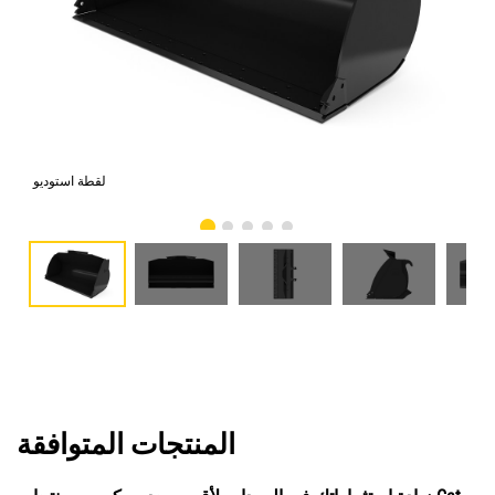
امي
لقطة استوديو
المنتجات المتوافقة