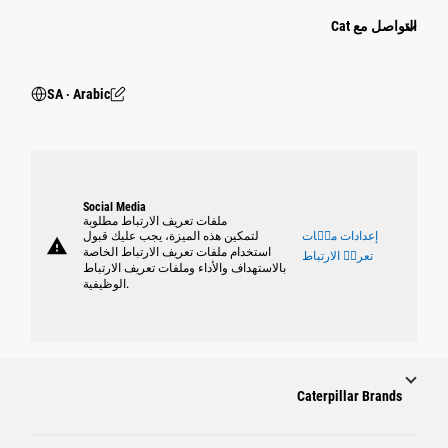
التواصل مع Cat
SA ‧ Arabic
Social Media
ملفات تعريف الارتباط مطلوبة
إعدادات ملٝات
لتمكين هذه الميزة، يجب عليك قبول
warning
استخدام ملفات تعريف الارتباط الخاصة
تعريٝ الارتباط
بالاستهداف والأداء وملفات تعريف الارتباط
الوظيفية.
Caterpillar Brands