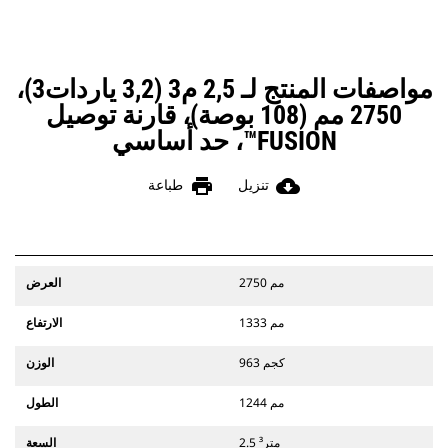
مواصفات المنتج لـ 2,5 م3 (3,2 ياردات3)،
2750 مم (108 بوصة)، قارنة توصيل
FUSION™، حد أساسي
print
cloud_download
تنزيل
طباعة
2750 مم
العرض
1333 مم
الارتفاع
963 كجم
الوزن
1244 مم
الطول
2.5 متر³
السعة