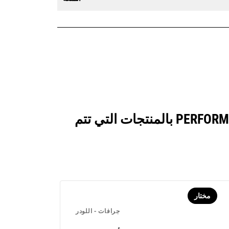
انظر كيف يقارن ‏‫الجرافة مستوية الأرضية 4,8 م³ (6,25 ياردة³) الفئة PERFORMANCE بالمنتجات التي تتم
مختار
جرافات - اللودر