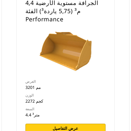
‏‫الجرافة مستوية الأرضية 4,4
م³ (5,75 ياردة³) الفئة
Performance
العرض
3201 مم
الوزن
2272 كجم
السعة
4.4 متر³
عرض التفاصيل