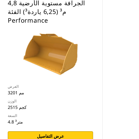
‏‫الجرافة مستوية الأرضية 4,8
م³ (6,25 ياردة³) الفئة
Performance
العرض
3201 مم
الوزن
2515 كجم
السعة
4.8 متر³
عرض التفاصيل