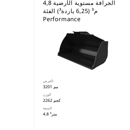
‏‫الجرافة مستوية الأرضية 4,8
م³ (6,25 ياردة³) الفئة
Performance
العرض
3201 مم
الوزن
2262 كجم
السعة
4.8 متر³