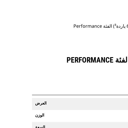
‏‫الجرافة مستوية الأرضية 4,8 م³ (6,25 ياردة³) الفئة Performance
مزايا
تغيير الموديل
العرض
الوزن
السعة