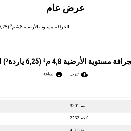
جولة
الأدوات
المواصفات
ال
عرض عام
‏‫الجرافة مستوية الأرضية 4,8 م³ (6,25 ياردة³) الفئة Performance
print
cloud_download
تنزيل
طباعة
3201 مم
2262 كجم
4.8 متر³