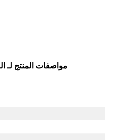
طلب عرض أسعار
البحث عن وكيل
مواصفات المنتج لـ ‏‫الجرافة مستوية الأرضية 4,8 م³ (6,25 ياردة³) الفئة PERFORMANCE