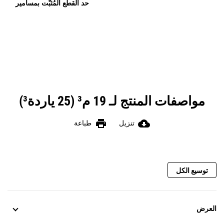
حد القطع المُثبَّت بمسامير
مواصفات المنتج لـ 19 م³ (25 ياردة³)
print
cloud_download
تنزيل
طباعة
توسيع الكل
العرض