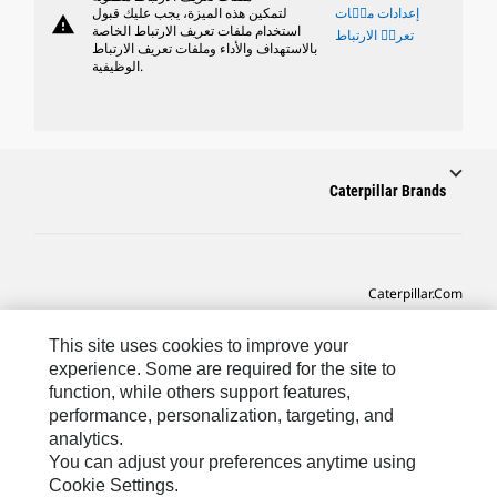
إعدادات ملٝات
لتمكين هذه الميزة، يجب عليك قبول
warning
استخدام ملفات تعريف الارتباط الخاصة
تعريٝ الارتباط
بالاستهداف والأداء وملفات تعريف الارتباط
الوظيفية.
Caterpillar Brands
Caterpillar.com
CAT التواصل من أجل خدمة المعدات ودعم
This site uses cookies to improve your
تفضيلات التسويق الخاصة بي
experience. Some are required for the site to
function, while others support features,
خريطة الموقع
performance, personalization, targeting, and
analytics.
Cookie Settings
You can adjust your preferences anytime using
قانوني
Cookie Settings.