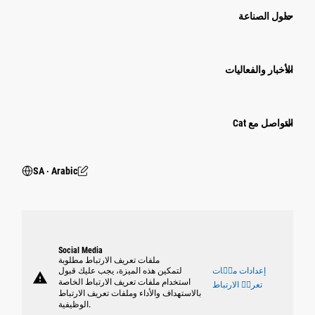
حلول الصناعة
الأخبار والفعاليات
التواصل مع Cat
SA ‧ Arabic
Social Media
ملفات تعريف الارتباط مطلوبة
إعدادات ملٝات
لتمكين هذه الميزة، يجب عليك قبول
warning
استخدام ملفات تعريف الارتباط الخاصة
تعريٝ الارتباط
بالاستهداف والأداء وملفات تعريف الارتباط
الوظيفية.