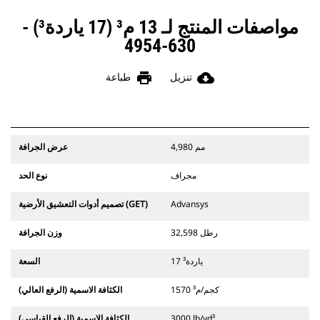
مواصفات المنتج لـ 13 م³ (17 ياردة³) -
630-4954
print
cloud_download
تنزيل
طباعة
4,980 مم
عرض الجرافة
مجراف
نوع الحد
Advansys
تصميم أدوات التعشيق الأرضية (GET)
32,598 رطل
وزن الجرافة
17 ياردة³
السعة
1570 كجم/م³
الكثافة الاسمية (الرفع العالي)
3000 lb/yd³
الكثافة الاسمية (الرفع القياسي)