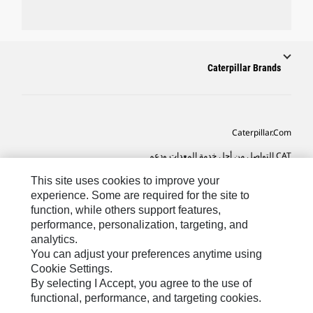
Caterpillar Brands
Caterpillar.com
CAT التواصل من أجل خدمة المعدات ودعم
تفضيلات التسويق الخاصة بي
This site uses cookies to improve your
experience. Some are required for the site to
خريطة الموقع
function, while others support features,
performance, personalization, targeting, and
Cookie Settings
analytics.
قانوني
You can adjust your preferences anytime using
Cookie Settings.
الخصوصية
By selecting I Accept, you agree to the use of
functional, performance, and targeting cookies.