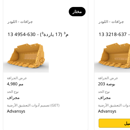
مختار
جرافات - اللودر
جرافات - اللودر
13 م³ (17 ياردة³) - 630-4954
عرض الجرافة
عرض الجرافة
203 بوصة
4,980 مم
نوع الحد
نوع الحد
مجراف
مجراف
تصميم أدوات التعشيق الأرضية (GET)
Advansys
Advansys
يل