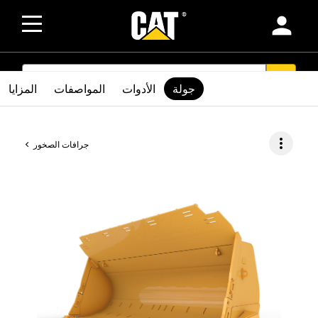
person
SEARCH
search
جولة
الأدوات
المواصفات
المزايا
more_vert
جرافات الصخور