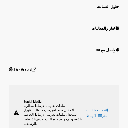
حلول الصناعة
الأخبار والفعاليات
التواصل مع Cat
SA ‧ Arabic
Social Media
ملفات تعريف الارتباط مطلوبة
إعدادات ملٝات
لتمكين هذه الميزة، يجب عليك قبول
warning
استخدام ملفات تعريف الارتباط الخاصة
تعريٝ الارتباط
بالاستهداف والأداء وملفات تعريف الارتباط
الوظيفية.