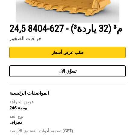
24,5 م³ (32 ياردة³) - 627-8404
جرافات الصخور
طلب عرض أسعار
تسوَّق الآن
المواصفات الرئيسية
عرض الجرافة
246 بوصة
نوع الحد
مجراف
تصميم أدوات التعشيق الأرضية (GET)