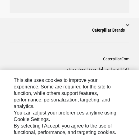
Caterpillar Brands
Caterpillar.com
CAT التواصل من أجل خدمة المعدات ودعم
تفضيلات التسويق الخاصة بي
This site uses cookies to improve your
experience. Some are required for the site to
خريطة الموقع
function, while others support features,
performance, personalization, targeting, and
Cookie Settings
analytics.
قانوني
You can adjust your preferences anytime using
Cookie Settings.
الخصوصية
By selecting I Accept, you agree to the use of
functional, performance, and targeting cookies.