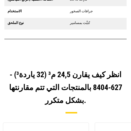
جرافات الصخور
الاستخدام
تُثبَّت بمسامير
نوع الملحق
انظر كيف يقارن 24,5 م³ (32 ياردة³) -
627-8404 بالمنتجات التي تتم مقارنتها
بشكل متكرر.