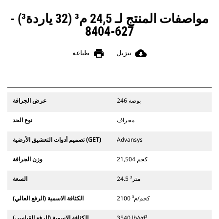
مواصفات المنتج لـ 24,5 م³ (32 ياردة³) -
627-8404
print
cloud_download
تنزيل
طباعة
246 بوصة
عرض الجرافة
مجراف
نوع الحد
Advansys
تصميم أدوات التعشيق الأرضية (GET)
21,504 كجم
وزن الجرافة
24.5 متر³
السعة
2100 كجم/م³
الكثافة الاسمية (الرفع العالي)
3540 lb/yd³
الكثافة الاسمية (الرفع القياسي)