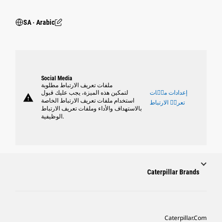
SA ‧ Arabic
Social Media
ملفات تعريف الارتباط مطلوبة
إعدادات ملٝات
لتمكين هذه الميزة، يجب عليك قبول
warning
استخدام ملفات تعريف الارتباط الخاصة
تعريٝ الارتباط
بالاستهداف والأداء وملفات تعريف الارتباط
الوظيفية.
Caterpillar Brands
Caterpillar.com