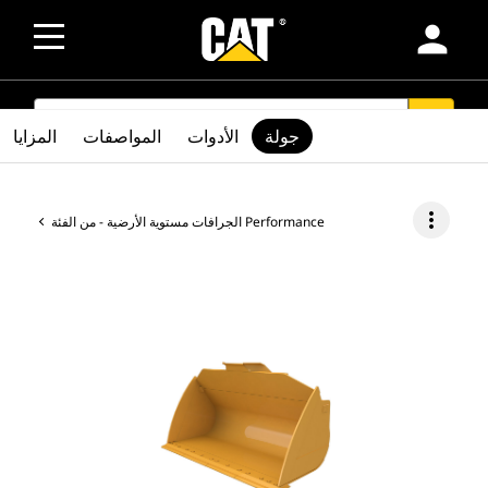
person
SEARCH
search
جولة
الأدوات
المواصفات
المزايا
more_vert
الجرافات مستوية الأرضية - من الفئة Performance