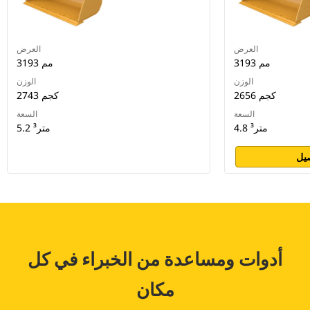
العرض
العرض
3193 مم
3193 مم
الوزن
الوزن
2656 كجم
2743 كجم
السعة
السعة
4.8 متر³
5.2 متر³
يل
أدوات ومساعدة من الخبراء في كل
مكان