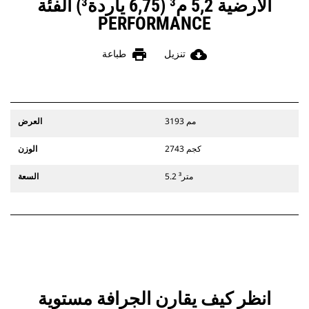
الأرضية 5,2 م³ (6,75 ياردة³) الفئة
PERFORMANCE
print
cloud_download
تنزيل
طباعة
3193 مم
العرض
2743 كجم
الوزن
5.2 متر³
السعة
انظر كيف يقارن ‏‫الجرافة مستوية