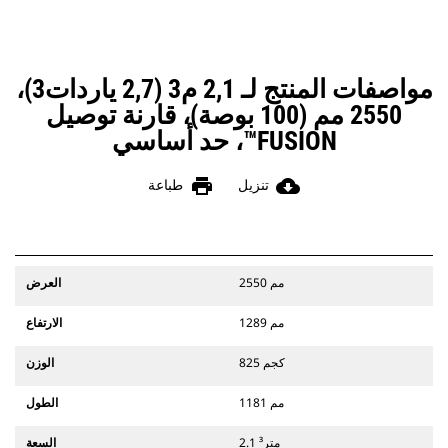
مواصفات المنتج لـ 2,1 م3 (2,7 ياردات3)،
2550 مم (100 بوصة)، قارنة توصيل
FUSION™، حد أساسي
print
cloud_download
تنزيل
طباعة
2550 مم
العرض
1289 مم
الارتفاع
825 كجم
الوزن
1181 مم
الطول
2.1 متر³
السعة