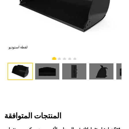
امي
لقطة استوديو
المنتجات المتوافقة