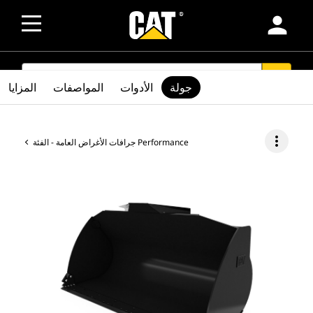
person
SEARCH
search
جولة
الأدوات
المواصفات
المزايا
more_vert
جرافات الأغراض العامة - الفئة Performance