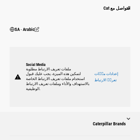
التواصل مع Cat
SA ‧ Arabic
Social Media
ملفات تعريف الارتباط مطلوبة
إعدادات ملٝات
لتمكين هذه الميزة، يجب عليك قبول
warning
استخدام ملفات تعريف الارتباط الخاصة
تعريٝ الارتباط
بالاستهداف والأداء وملفات تعريف الارتباط
الوظيفية.
Caterpillar Brands