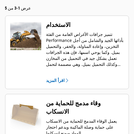
عرض 1-3 من 5
الاستخدام
تتميز جرافات الأغراض العامة من الفئة
Performance بأدائها الجيد والشامل من أجل
التخزين، وإعادة المناولة، والحفر، والتحميل
بميل. وكما يوحي اسمها، فإن هذه الجرافات
تعمل بشكل جيد في التحميل من المخازن
وكذلك التحميل بميل. وهي مصممة لتحمل
قوى مقاومة اللف والرفع القياسية والظروف
الكاشطة. مثالية لتطبيقات السحب الخلفي
اقرأ المزيد
والتسوية. يمكن أن يصل عامل التعبئة
لجرافات الفئة Performance إلى 115%
فوق السعة المحددة.
وقاء مدمج للحماية من
الانسكاب
يعمل الوقاء المدمج للحماية من الانسكاب
على حماية وصلة الماكينة ويدعم احتجاز
المواد ويمنع انسكابها.