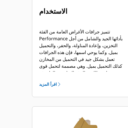
الاستخدام
تتميز جرافات الأغراض العامة من الفئة
Performance بأدائها الجيد والشامل من أجل
التخزين، وإعادة المناولة، والحفر، والتحميل
بميل. وكما يوحي اسمها، فإن هذه الجرافات
تعمل بشكل جيد في التحميل من المخازن
وكذلك التحميل بميل. وهي مصممة لتحمل قوى
مقاومة اللف والرفع القياسية والظروف
الكاشطة. مثالية لتطبيقات السحب الخلفي
اقرأ المزيد
والتسوية. يمكن أن يصل عامل التعبئة لجرافات
الفئة Performance إلى 115% فوق السعة
المحددة.