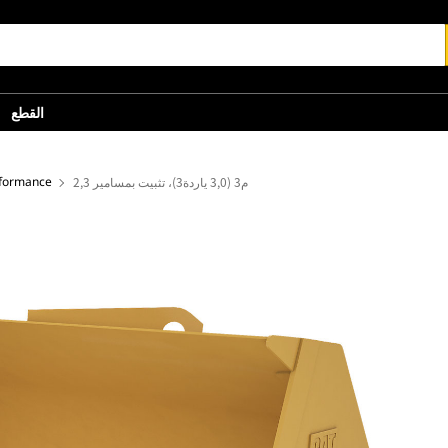
القطع
2,3 م3 (3,0 ياردة3)، تثبيت بمسامير
جرافات الأغراض العامة - الفئة