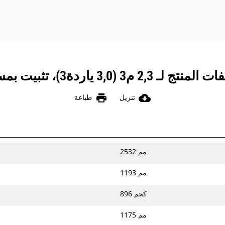
لـ 2,3 م3 (3,0 ياردة3)، تثبيت بمسامير
print
cloud_download
تنزيل
طباعة
2532 مم
1193 مم
896 كجم
1175 مم