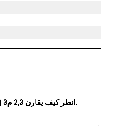
انظر كيف يقارن 2,3 م3 (3,0 ياردة3)، تثبيت بمسامير بالمنتجات التي تتم مقارنتها بشكل متكرر.