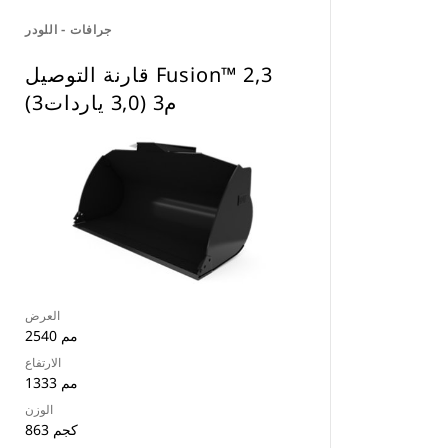
جرافات - اللودر
قارنة التوصيل Fusion™ 2,3
م3 (3,0 ياردات3)
العرض
2540 مم
الارتفاع
1333 مم
الوزن
863 كجم