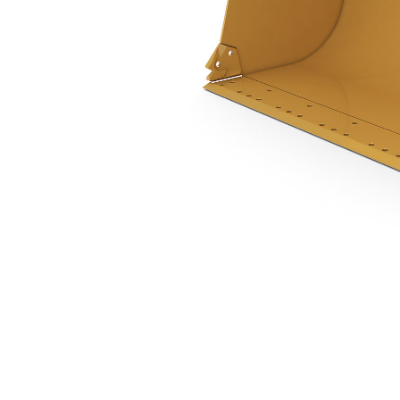
2,3 م3 (3,0 ياردة3)، تثبيت بمسامير
مزايا
تغيير الموديل