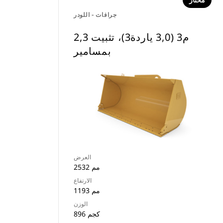
مختار
جرافات - اللودر
2,3 م3 (3,0 ياردة3)، تثبيت
بمسامير
العرض
2532 مم
الارتفاع
1193 مم
الوزن
896 كجم