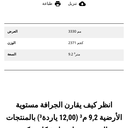
print
cloud_download
تنزيل
طباعة
3330 مم
العرض
2371 كجم
الوزن
9.2 متر³
السعة
انظر كيف يقارن الجرافة مستوية
الأرضية 9,2 م³ (12,00 ياردة³) بالمنتجات