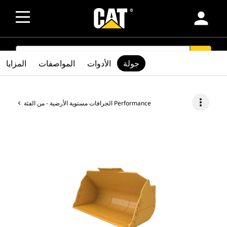
person
SEARCH
search
جولة
الأدوات
المواصفات
المزايا
more_vert
الجرافات مستوية الأرضية - من الفئة Performance