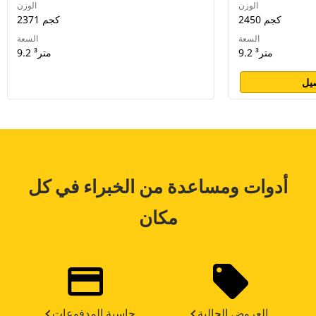
الوزن
الوزن
2450 كجم
2371 كجم
السعة
السعة
9.2 متر³
9.2 متر³
يل
أدوات ومساعدة من الخبراء في كل
مكان
العروض الحالية
حاسبة المدفوعات