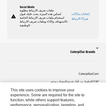
Social Media
ملفات تعريف الارتباط مطلوبة
إعدادات ملٝات
لتمكين هذه الميزة، يجب عليك قبول
warning
استخدام ملفات تعريف الارتباط الخاصة
تعريٝ الارتباط
بالاستهداف والأداء وملفات تعريف الارتباط
الوظيفية.
Caterpillar Brands
Caterpillar.com
CAT التواصل من أجل خدمة المعدات ودعم
تفضيلات التسويق الخاصة بي
This site uses cookies to improve your
experience. Some are required for the site to
خريطة الموقع
function, while others support features,
performance, personalization, targeting, and
Cookie Settings