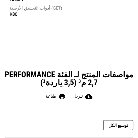
أدوات التعشيق الأرضية (GET)
K80
مواصفات المنتج لـ الفئة PERFORMANCE
2,7 م³ (3,5 ياردة³)
print
cloud_download
تنزيل
طباعة
توسيع الكل