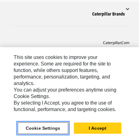
Caterpillar Brands
Caterpillar.com
CAT التواصل من أجل خدمة المعدات ودعم
This site uses cookies to improve your
تفضيلات التسويق الخاصة بي
experience. Some are required for the site to
function, while others support features,
خريطة الموقع
performance, personalization, targeting, and
analytics.
Cookie Settings
You can adjust your preferences anytime using
قانوني
Cookie Settings.
By selecting I Accept, you agree to the use of
الخصوصية
functional, performance, and targeting cookies.
SA-Arabic
© 2026 Caterpillar. كل الحقوق محفوظة
Cookie Settings
I Accept