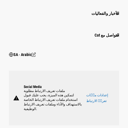
الأخبار والفعاليات
التواصل مع Cat
SA ‧ Arabic
Social Media
ملفات تعريف الارتباط مطلوبة
إعدادات ملٝات
لتمكين هذه الميزة، يجب عليك قبول
warning
استخدام ملفات تعريف الارتباط الخاصة
تعريٝ الارتباط
بالاستهداف والأداء وملفات تعريف الارتباط
الوظيفية.