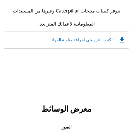
تتوفر كتيبات منتجات Caterpillar وغيرها من المستندات
المعلوماتية لأعمالك المتزايدة.
file_download
Downloadable
الكتيب الترويجي لجرافة مناولة المواد
PDF
Opens
in
a
New
Tab
معرض الوسائط
الصور