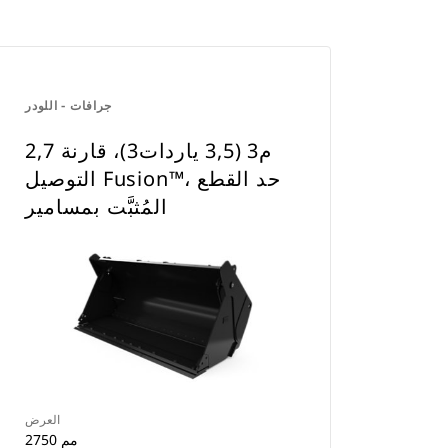
جرافات - اللودر
2,7 م3 (3,5 ياردات3)، قارنة
التوصيل Fusion™، حد القطع
المُثبَّت بمسامير
العرض
2750 مم