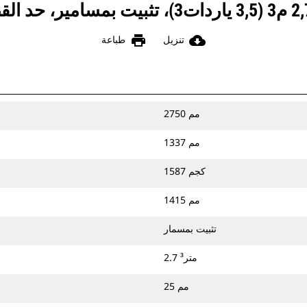
print
cloud_download
تنزيل
طباعة
2750 مم
1337 مم
1587 كجم
1415 مم
تثبيت بمسمار
2.7 متر³
25 مم