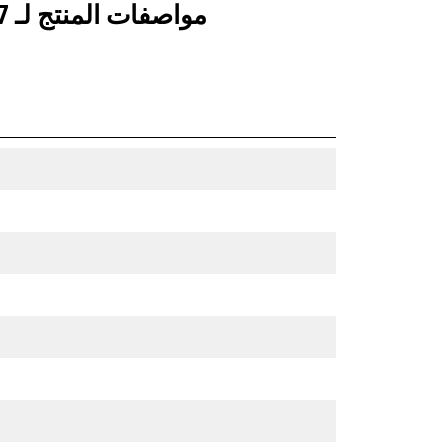
مواصفات المنتج لـ 2,7 م3 (3,5 ياردات3)، تثبيت بمسامير، حد القطع المُثبَّت بمسامير