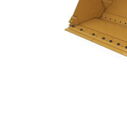
2,7 م3 (3,5 ياردات3)، تثبيت بمسامير، حد القطع المُثبَّت بمسامير
مزايا
تغيير الموديل