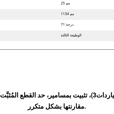
25 مم
1134 مم
71 درجة
الوظيفة الثالثة
انظر كيف يقارن 2,7 م3 (3,5 ياردات3)، تثبيت بمسامير، حد
مقارنتها بشكل متكرر.