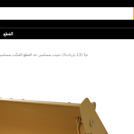
القطع
2,7 م3 (3,5 ياردات3)، تثبيت بمسامير، حد القطع المُثبَّت بمسامير