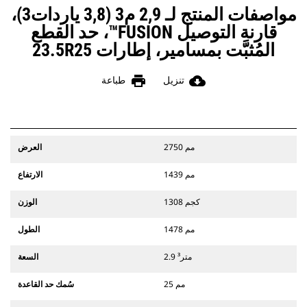
مواصفات المنتج لـ 2,9 م3 (3,8 ياردات3)،
قارنة التوصيل FUSION™، حد القطع
المُثبَّت بمسامير، إطارات 23.5R25
print
cloud_download
تنزيل
طباعة
2750 مم
العرض
1439 مم
الارتفاع
1308 كجم
الوزن
1478 مم
الطول
2.9 متر³
السعة
25 مم
سُمك حد القاعدة