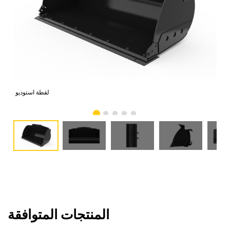
امي
لقطة استوديو
المنتجات المتوافقة