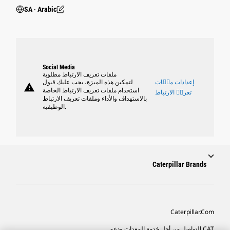
SA ‧ Arabic
Social Media
ملفات تعريف الارتباط مطلوبة
إعدادات ملٝات
لتمكين هذه الميزة، يجب عليك قبول
warning
استخدام ملفات تعريف الارتباط الخاصة
تعريٝ الارتباط
بالاستهداف والأداء وملفات تعريف الارتباط
الوظيفية.
Caterpillar Brands
Caterpillar.com
CAT التواصل من أجل خدمة المعدات ودعم