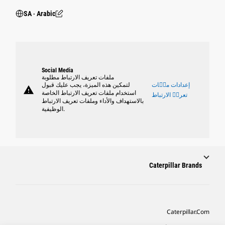
SA ‧ Arabic
Social Media
ملفات تعريف الارتباط مطلوبة
إعدادات ملٝات
لتمكين هذه الميزة، يجب عليك قبول
warning
استخدام ملفات تعريف الارتباط الخاصة
تعريٝ الارتباط
بالاستهداف والأداء وملفات تعريف الارتباط
الوظيفية.
Caterpillar Brands
Caterpillar.com