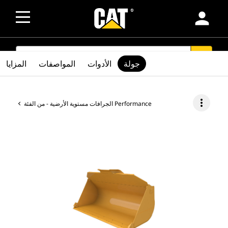
person
SEARCH
search
جولة
الأدوات
المواصفات
المزايا
more_vert
الجرافات مستوية الأرضية - من الفئة Performance