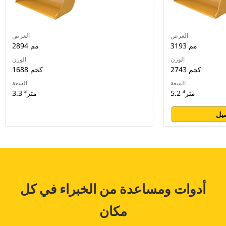
العرض
العرض
3193 مم
2894 مم
الوزن
الوزن
2743 كجم
1688 كجم
السعة
السعة
5.2 متر³
3.3 متر³
يل
أدوات ومساعدة من الخبراء في كل
مكان