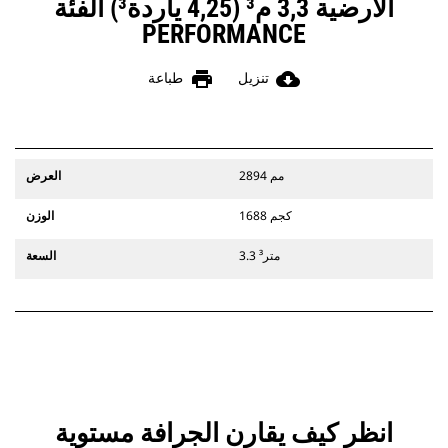
الأرضية 3,3 م³ (4,25 ياردة³) الفئة
PERFORMANCE
print
cloud_download
تنزيل
طباعة
2894 مم
العرض
1688 كجم
الوزن
3.3 متر³
السعة
انظر كيف يقارن ‏‫الجرافة مستوية