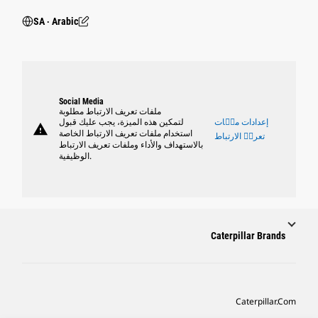
SA ‧ Arabic
Social Media
ملفات تعريف الارتباط مطلوبة
إعدادات ملٝات
لتمكين هذه الميزة، يجب عليك قبول
warning
استخدام ملفات تعريف الارتباط الخاصة
تعريٝ الارتباط
بالاستهداف والأداء وملفات تعريف الارتباط
الوظيفية.
Caterpillar Brands
Caterpillar.com