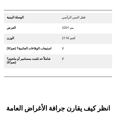
قفل السن الرأسي
الوصلة البينية
3201 مم
العرض
2116 كجم
الوزن
لا
استيعاب الوقاءات الجانبية؟ (نعم/لا)
لا
شاملاً حد مُثبت بمسامير أو ملحوم؟
(نعم/لا)
انظر كيف يقارن جرافة الأغراض العامة